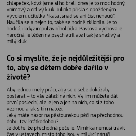
chlapeček, když jsme si ho brali, dnes je to moc hodný,
vnímavý a citlivý kluk. Julinka přišla s opožděným
vývojem, učitelka říkala „snad se ani číst nenaučí“.
Naučila se a nejen to, také se hodně zklidnila. Je to
hodná, i když impulzivní holčička. Pavlova výchova je
náročná, je léčen na psychiatrii, ale i tak je snaživý a
milý kluk.
Co si myslíte, že je nejdůležitější pro
to, aby se dětem dobře dařilo v
životě?
Aby jednou měly práci, aby se o sebe dokázaly
postarat – to vše záleží na nich. Vy jim můžete dát
první poslední, ale je jen a jen na nich, co si z toho
vezmou a jak s tím naloží.
Jaký máte názor na pěstounskou péči na přechodnou
dobu, tzv. krátkodobou?
Je dobře, že přechodná péče je. Miminka nemusí trávit
čas v ústavech, místo toho jsou v milující náruči