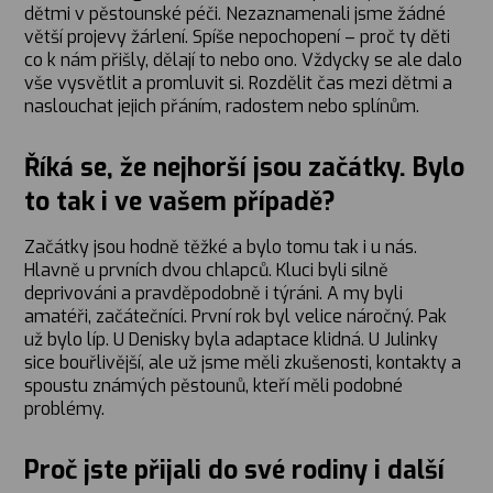
dětmi v pěstounské péči. Nezaznamenali jsme žádné
větší projevy žárlení. Spíše nepochopení – proč ty děti
co k nám přišly, dělají to nebo ono. Vždycky se ale dalo
vše vysvětlit a promluvit si. Rozdělit čas mezi dětmi a
naslouchat jejich přáním, radostem nebo splínům.
Říká se, že nejhorší jsou začátky. Bylo
to tak i ve vašem případě?
Začátky jsou hodně těžké a bylo tomu tak i u nás.
Hlavně u prvních dvou chlapců. Kluci byli silně
deprivováni a pravděpodobně i týráni. A my byli
amatéři, začátečníci. První rok byl velice náročný. Pak
už bylo líp. U Denisky byla adaptace klidná. U Julinky
sice bouřlivější, ale už jsme měli zkušenosti, kontakty a
spoustu známých pěstounů, kteří měli podobné
problémy.
Proč jste přijali do své rodiny i další