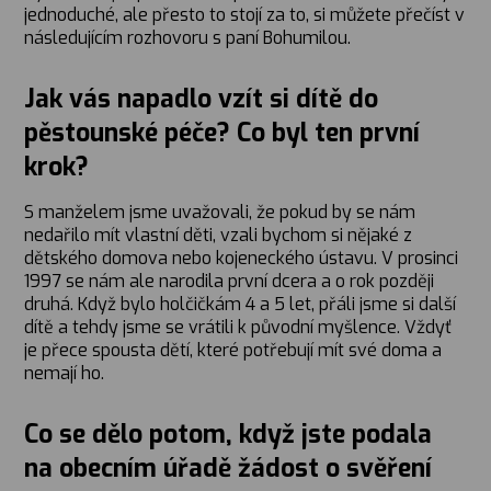
jednoduché, ale přesto to stojí za to, si můžete přečíst v
následujícím rozhovoru s paní Bohumilou.
Jak vás napadlo vzít si dítě do
pěstounské péče? Co byl ten první
krok?
S manželem jsme uvažovali, že pokud by se nám
nedařilo mít vlastní děti, vzali bychom si nějaké z
dětského domova nebo kojeneckého ústavu. V prosinci
1997 se nám ale narodila první dcera a o rok později
druhá. Když bylo holčičkám 4 a 5 let, přáli jsme si další
dítě a tehdy jsme se vrátili k původní myšlence. Vždyť
je přece spousta dětí, které potřebují mít své doma a
nemají ho.
Co se dělo potom, když jste podala
na obecním úřadě žádost o svěření