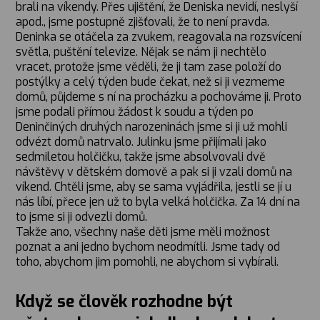
brali na víkendy. Přes ujištění, že Deniska nevidí, neslyší
apod., jsme postupně zjišťovali, že to není pravda.
Deninka se otáčela za zvukem, reagovala na rozsvícení
světla, puštění televize. Nějak se nám ji nechtělo
vracet, protože jsme věděli, že ji tam zase položí do
postýlky a celý týden bude čekat, než si ji vezmeme
domů, půjdeme s ní na procházku a pochováme ji. Proto
jsme podali přímou žádost k soudu a týden po
Deninčiných druhých narozeninách jsme si ji už mohli
odvézt domů natrvalo. Julinku jsme přijímali jako
sedmiletou holčičku, takže jsme absolvovali dvě
návštěvy v dětském domově a pak si ji vzali domů na
víkend. Chtěli jsme, aby se sama vyjádřila, jestli se jí u
nás líbí, přece jen už to byla velká holčička. Za 14 dní na
to jsme si ji odvezli domů.
Takže ano, všechny naše děti jsme měli možnost
poznat a ani jedno bychom neodmítli. Jsme tady od
toho, abychom jim pomohli, ne abychom si vybírali.
Když se člověk rozhodne být