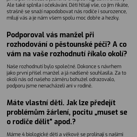
Ale také splnila i očekávání. Děti hltají vše, co jim říkáte,
strašně se snaží napodobovat nás rodiče i sourozence,
milují vás a je nám všem spolu moc dobře a hezky.
Podporoval vás manžel při
rozhodování o pěstounské péči? A co
vám na vaše rozhodnutí říkalo okolí?
Naše rozhodnutí bylo společné. Dokonce s návrhem
jako první přišel manžel a já nadšeně souhlasila. Za to
okolí nás od našeho záměru bohužel odrazovalo,
podporu jsme nenacházeli ani v rodině.
Máte vlastní děti. Jak lze předejít
problémům žárlení, pocitu „muset se
o rodiče dělit“ apod.?
Máme 4 biologické děti a věkově se prolínají s našimi