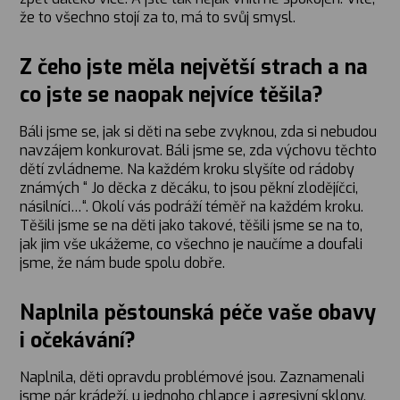
že to všechno stojí za to, má to svůj smysl.
Z čeho jste měla největší strach a na
co jste se naopak nejvíce těšila?
Báli jsme se, jak si děti na sebe zvyknou, zda si nebudou
navzájem konkurovat. Báli jsme se, zda výchovu těchto
dětí zvládneme. Na každém kroku slyšíte od rádoby
známých “ Jo děcka z děcáku, to jsou pěkní zlodějíčci,
násilníci…“. Okolí vás podráží téměř na každém kroku.
Těšili jsme se na děti jako takové, těšili jsme se na to,
jak jim vše ukážeme, co všechno je naučíme a doufali
jsme, že nám bude spolu dobře.
Naplnila pěstounská péče vaše obavy
i očekávání?
Naplnila, děti opravdu problémové jsou. Zaznamenali
jsme pár krádeží, u jednoho chlapce i agresivní sklony.