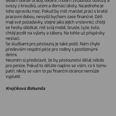
Musím obíhat úřady, lékaře, musím zvládnout odvozy a
svozy z kroužků, učení a domácí úkoly. Na jednoho je
toho opravdu moc. Pokud by měl manžel práci s kratší
pracovní dobou, nevyšli bychom zase finančně. Děti
mají své požadavky, stejné jako jejich vrstevníci, chtějí
se hezky oblékat, mít svůj mobil, brusle, lyže, kolo,
chtějí jezdit na výlety a tábory. Na tohle už příspěvky
nestačí.
Se službami pro pěstouny je také potíž. Nám chybí
především respitní péče pro rodiny s postiženými
dětmi.
Neumím si představit, že by pěstounství dělal někdo
pro peníze. Pokud to děláte naplno se vším, co k tomu
patří, nikdy se vám to po finanční stránce nemůže
vyplatit.
Krejčíková Bohumila