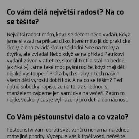
Co vám dělá největší radost? Na co
se těšíte?
Největší radost mám, když se dětem něco vydaří. Když
jsme si vzali na příklad dítko, které mělo jít do praktické
školy, a ono zvládá školu základní. Sice na trojky a
čtyřky, ale zvládá! Nebo když se na příklad Patrikovi
vydařil závod v atletice, skončil třetí a stál na bedně,
jak říká :-). Jsme také moc pyšní rodiče, když mají děti
nějaké vystoupení. Přála bych si, aby z těch našich
všech dětí vyrostli dobří lidé. A na co se těším? Teď
úplně sobecky napíšu, že na to, až si jednou s
manželem zajdeme jen sami dva na večeři. Zatím to
nejde, veškerý čas je vyhrazený pro děti a domácnost.
Co Vám pěstounství dalo a co vzalo?
Pěstounství vám obrátí svět vzhůru nohama, najednou
máte jiné priority. Vycepuje vás k trpělivosti, neřešíte