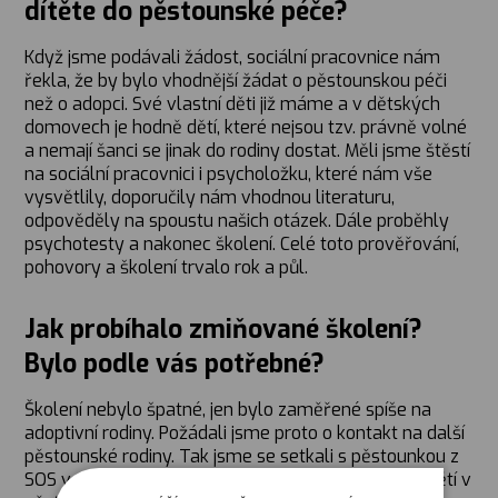
dítěte do pěstounské péče?
Když jsme podávali žádost, sociální pracovnice nám
řekla, že by bylo vhodnější žádat o pěstounskou péči
než o adopci. Své vlastní děti již máme a v dětských
domovech je hodně dětí, které nejsou tzv. právně volné
a nemají šanci se jinak do rodiny dostat. Měli jsme štěstí
na sociální pracovnici i psycholožku, které nám vše
vysvětlily, doporučily nám vhodnou literaturu,
odpověděly na spoustu našich otázek. Dále proběhly
psychotesty a nakonec školení. Celé toto prověřování,
pohovory a školení trvalo rok a půl.
Jak probíhalo zmiňované školení?
Bylo podle vás potřebné?
Školení nebylo špatné, jen bylo zaměřené spíše na
adoptivní rodiny. Požádali jsme proto o kontakt na další
pěstounské rodiny. Tak jsme se setkali s pěstounkou z
SOS vesničky. Od ní jsme se dozvěděli o odlišnosti dětí v