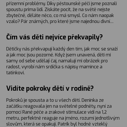
přízemní problémy. Díky pěstounské péči jsme poznali
spoustu prima lidí. Získáte pocit, že na světě nejste
zbytečně, děláte něco, co má smysl. Co nám naopak
vzalo? Pár známých, pro které jsme najednou divní…
Čím vás děti nejvíce překvapily?
Dětičky nás překvapují každý den tím, jak moc se snaží
a jak moc jsou pozorné. Když jsem unavená, děti mi
samy od sebe udělají čaj, namalují mi obrázek pro
radost, vyrobí nám srdíčka s nápisy mamince a
tatínkovi.
Vidíte pokroky dětí v rodině?
Pokroků je spousta a to u všech dětí. Deninka ze
začátku reagovala jen na světelné podněty, nyní za
pomocí Rané péče a zrakové stimulace vidí na 1,2
metru, perfektně reaguje na jméno, rozumí jednotlivým
slovům, která se opakují. Patrik byl hodně vzteklý