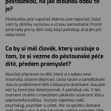
pěstounkou, na jak dlouhou dobu to
je?
Pěstounkou jste napořád. Mámou jste napořád, i když
vám ty dětičky vyrostou a už jsou samostatné. Prostě
jsme tady pro ty děti vždy, když potřebují, ať je jim pět
nebo třicet.
Co by si měl člověk, který uvažuje o
tom, že si vezme do pěstounské péče
dítě, předem promyslet?
Musí být připraven na dítě, které si s sebou nese
traumata, ústavní deprivaci, často týrání a zanedbávání.
Jsou to problémové děti s bolavými dušičkami. Jsou jiné
než ty, které jste doteď poznali. A potřebují vás. V ten
moment ztratíte s manželem jakékoliv soukromí, klid u
odpoledního kafíčka. Teď jste najednou rodič,
psycholog, psychiatr a učitel. Ale na oplátku dostane
zpět daleko více. A jste tak nějak vnitřně spokojen. Víte,