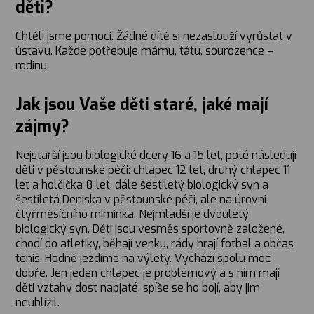
děti?
Chtěli jsme pomoci. Žádné dítě si nezaslouží vyrůstat v
ústavu. Každé potřebuje mámu, tátu, sourozence –
rodinu.
Jak jsou Vaše děti staré, jaké mají
zájmy?
Nejstarší jsou biologické dcery 16 a 15 let, poté následují
děti v pěstounské péči: chlapec 12 let, druhý chlapec 11
let a holčička 8 let, dále šestiletý biologický syn a
šestiletá Deniska v pěstounské péči, ale na úrovni
čtyřměsíčního miminka. Nejmladší je dvouletý
biologický syn. Děti jsou vesměs sportovně založené,
chodí do atletiky, běhají venku, rády hrají fotbal a občas
tenis. Hodně jezdíme na výlety. Vychází spolu moc
dobře. Jen jeden chlapec je problémový a s ním mají
děti vztahy dost napjaté, spíše se ho bojí, aby jim
neublížil.