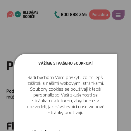
P
o
r
a
d
n
a
800 888 245
Podpořte nás
VÁŽÍME SI VAŠEHO SOUKROMÍ
Rádi bychom Vám poskytli co nejlepší
zážitek s našimi webovými stránkami.
Soubory cookies se používají k lepší
Podpořit rozvoj náhradní rodinné péče v České republice
personalizaci Vaší zkušenosti se
můžete i vy.
stránkami a k tomu, abychom se
dozvěděli, jak návštěvníci naše webové
stránky používají.
Finanční dar