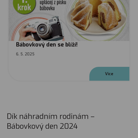
Bábovkový den se blíží!
6. 5. 2025
V
í
c
e
Dík náhradním rodinám –
Bábovkový den 2024