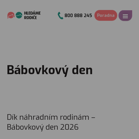
P
o
r
a
d
n
a
800 888 245
Bábovkový den
Dík náhradním rodinám –
Bábovkový den 2026