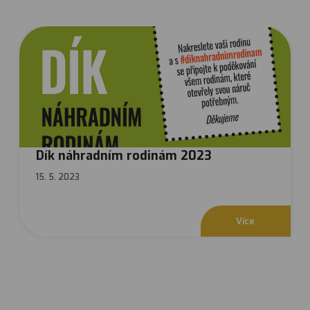
Dík náhradním rodinám 2023
15. 5. 2023
V
í
c
e