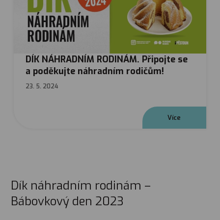
DÍK NÁHRADNÍM RODINÁM. Připojte se
a poděkujte náhradním rodičům!
23. 5. 2024
V
í
c
e
Dík náhradním rodinám –
Bábovkový den 2023