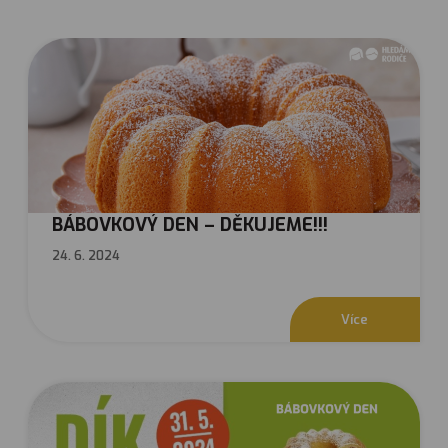
BÁBOVKOVÝ DEN – DĚKUJEME!!!
24. 6. 2024
V
í
c
e