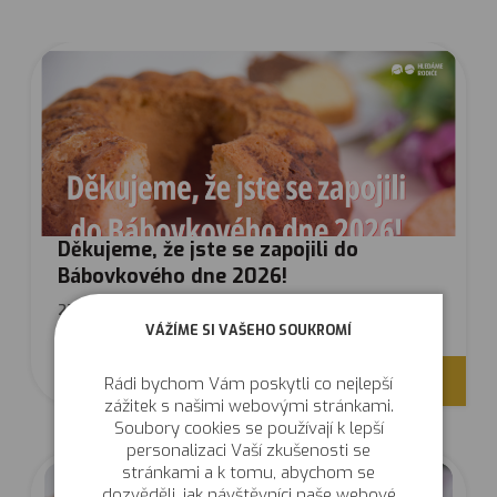
Děkujeme, že jste se zapojili do
Bábovkového dne 2026!
22. 6. 2026
VÁŽÍME SI VAŠEHO SOUKROMÍ
V
í
c
e
Rádi bychom Vám poskytli co nejlepší
zážitek s našimi webovými stránkami.
Soubory cookies se používají k lepší
personalizaci Vaší zkušenosti se
stránkami a k tomu, abychom se
dozvěděli, jak návštěvníci naše webové