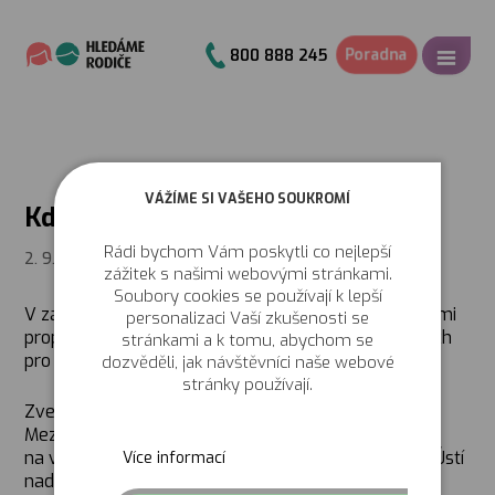
Poradna
800 888 245
VÁŽÍME SI VAŠEHO SOUKROMÍ
Kde budeme hledat rodiče v září
Rádi bychom Vám poskytli co nejlepší
2. 9. 2016
zážitek s našimi webovými stránkami.
Soubory cookies se používají k lepší
V září budeme společně s partnerskými organizacemi
personalizaci Vaší zkušenosti se
propagovat náhradní rodinnou péči na několika akcích
stránkami a k tomu, abychom se
pro veřejnost.
dozvěděli, jak návštěvníci naše webové
stránky používají.
Zveme vás na Den sociálních služeb ve Valašském
Meziříčí do stánku organizace Rodina u nás nebo
na vernisáž k výstavě fotografií „Jsem pěstoun“ do Ústí
Více informací
nad Labem, kterou organizuje Centrum pro náhradní