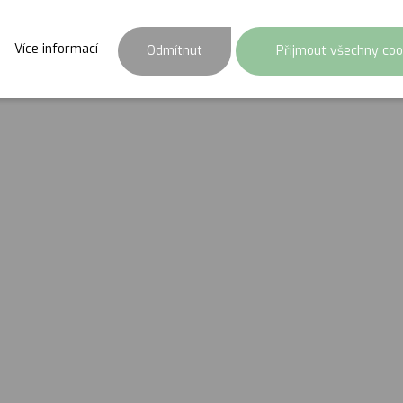
Centrum pro rodinu a
Více informací
Odmítnut
Přijmout všechny coo
14. 12. 2021