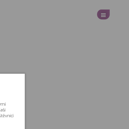
ými
aší
těvníci