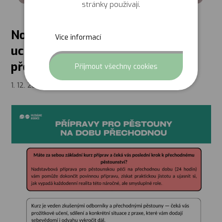
stránky používají.
Nově organizujeme přípravy pro
Více informací
uchazeče o pěstounskou péči na
přechodnou dobu
Odmítnut
Přijmout všechny cookies
1. 12. 2025