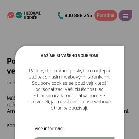
Poradna
800 888 245
VÁŽÍME SI VAŠEHO SOUKROMÍ
Podzimní nabídka vzdělávání pro
veřejnost
Rádi bychom Vám poskytli co nejlepší
zážitek s našimi webovými stránkami.
15. 6. 2018
Soubory cookies se používají k lepší
personalizaci Vaší zkušenosti se
stránkami a k tomu, abychom se
Můžete se přihlásit na semináře z oblasti náhradní
dozvěděli, jak návštěvníci naše webové
rodinné péče, které pro vás připravila organizace
stránky používají.
Amalthea v Pardubicích, v Hradci Králové a v Chrudimi.
Kompletní nabídka
ZDE
.
Více informací