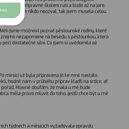
e podzimní přípravné školení ruší a bude až na jaře.
kies
Tři měsíce se nikdo neozval, tak jsem musela celou
čů. Měli jsme možnost poznat pěstounské rodiny, které
ás zřejmě nezapomene na besedu s pěstounkou, která
péči dostatečně silní. Co jsem si uvědomila až
Po měsíci už byla připravená jít ke mně nastálo.
ků, hodně nám v průběhu příprav kladli na srdce, ať
u pořád. Hlavně doufám, že malá u mě bude
bča měla právo mluvit do toho, jestli chce být u mě
rvních týdnech a měsících vyžadovala opravdu