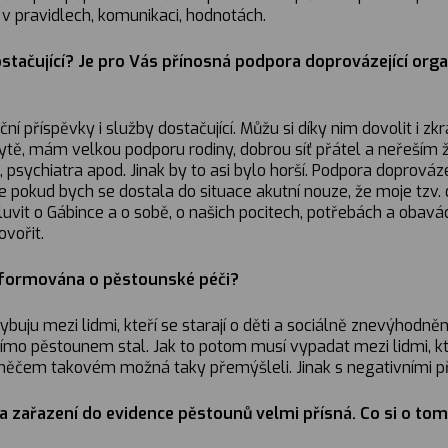
– v pravidlech, komunikaci, hodnotách.
ostačující? Je pro Vás přínosná podpora doprovázející or
nční příspěvky i služby dostačující. Můžu si díky nim dovolit i
m bytě, mám velkou podporu rodiny, dobrou síť přátel a neřeší
psychiatra apod. Jinak by to asi bylo horší. Podpora doprováz
 že pokud bych se dostala do situace akutní nouze, že moje t
it o Gábince a o sobě, o našich pocitech, potřebách a obavách
ovořit.
informována o pěstounské péči?
ybuju mezi lidmi, kteří se starají o děti a sociálně znevýhodněn
ímo pěstounem stal. Jak to potom musí vypadat mezi lidmi, k
o něčem takovém možná taky přemýšleli. Jinak s negativními p
na zařazení do evidence pěstounů velmi přísná. Co si o to