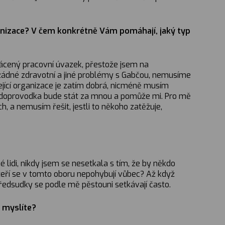
ganizace? V čem konkrétně Vám pomáhají, jaký typ
 zkrácený pracovní úvazek, přestože jsem na
m žádné zdravotní a jiné problémy s Gabčou, nemusíme
ející organizace je zatím dobrá, nicméně musím
zv. doprovodka bude stát za mnou a pomůže mi. Pro mě
, a nemusím řešit, jestli to někoho zatěžuje,
é lidi, nikdy jsem se nesetkala s tím, že by někdo
teří se v tomto oboru nepohybují vůbec? Až když
ředsudky se podle mě pěstouni setkávají často.
m myslíte?