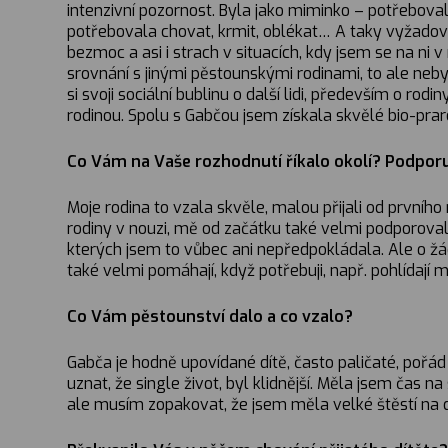
intenzivní pozornost. Byla jako miminko – potřeboval
potřebovala chovat, krmit, oblékat… A taky vyžadoval
bezmoc a asi i strach v situacích, kdy jsem se na ni
srovnání s jinými pěstounskými rodinami, to ale neby
si svoji sociální bublinu o další lidi, především o r
rodinou. Spolu s Gabčou jsem získala skvělé bio-prar
Co Vám na Vaše rozhodnutí říkalo okolí? Podpor
Moje rodina to vzala skvěle, malou přijali od prvního
rodiny v nouzi, mě od začátku také velmi podporovala.
kterých jsem to vůbec ani nepředpokládala. Ale o ž
také velmi pomáhají, když potřebuji, např. pohlídají 
Co Vám pěstounství dalo a co vzalo?
Gabča je hodně upovídané dítě, často paličaté, pořád
uznat, že single život, byl klidnější. Měla jsem čas n
ale musím zopakovat, že jsem měla velké štěstí na dí