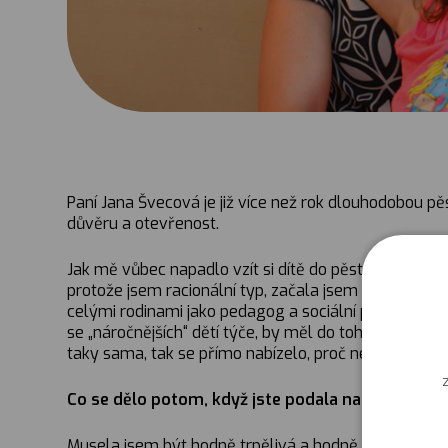
Paní Jana Švecová je již více než rok dlouhodobou 
důvěru a otevřenost.
Jak mě vůbec napadlo vzít si dítě do pěstounské péč
protože jsem racionální typ, začala jsem si to roz
celými rodinami jako pedagog a sociální pracovník v j
se „náročnějších“ dětí týče, by měl do toho jít? V Česk
taky sama, tak se přímo nabízelo, proč neposkytnout
Co se dělo potom, když jste podala na obecním ú
Musela jsem být hodně trpělivá a hodně čekat. V ún