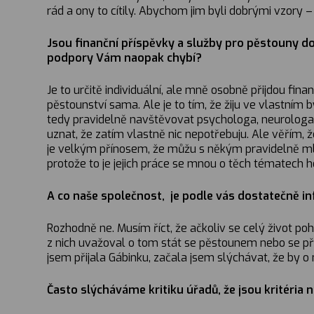
rád a ony to cítily. Abychom jim byli dobrými vzory 
Jsou finanční příspěvky a služby pro pěstouny d
podpory Vám naopak chybí?
Je to určitě individuální, ale mně osobně přijdou fina
pěstounství sama. Ale je to tím, že žiju ve vlastní
tedy pravidelně navštěvovat psychologa, neurologa, 
uznat, že zatím vlastně nic nepotřebuju. Ale věřím,
je velkým přínosem, že můžu s někým pravidelně mluv
protože to je jejich práce se mnou o těch tématech h
A co naše společnost, je podle vás dostatečně 
Rozhodně ne. Musím říct, že ačkoliv se celý život poh
z nich uvažoval o tom stát se pěstounem nebo se př
jsem přijala Gábinku, začala jsem slýchávat, že by 
Často slýcháváme kritiku úřadů, že jsou kritéria 