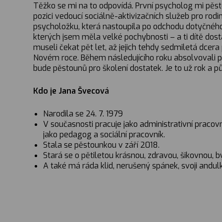
Těžko se mi na to odpovídá. První psycholog mi pěst
pozici vedoucí sociálně-aktivizačních služeb pro rodi
psycholožku, která nastoupila po odchodu dotyčného 
kterých jsem měla velké pochybnosti – a ti dítě dos
museli čekat pět let, až jejich tehdy sedmiletá dcera 
Novém roce. Během následujícího roku absolvovali poh
bude pěstounů pro školení dostatek. Je to už rok a p
Kdo je Jana Švecová
Narodila se 24. 7. 1979
V současnosti pracuje jako administrativní praco
jako pedagog a sociální pracovník.
Stala se pěstounkou v září 2018.
Stará se o pětiletou krásnou, zdravou, šikovnou, 
A také má ráda klid, nerušený spánek, svoji andulku,