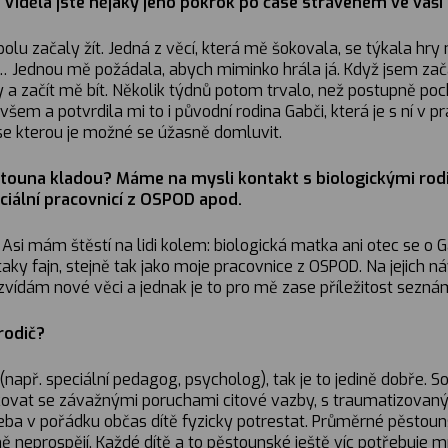
 Viděla jste nějaký jeho pokrok po čase stráveném ve vaší
polu začaly žít. Jedná z věcí, která mě šokovala, se týkala hr
… Jednou mě požádala, abych miminko hrála já. Když jsem zača
y a začít mě bít. Několik týdnů potom trvalo, než postupně poc
šem a potvrdila mi to i původní rodina Gabči, která je s ní v 
se kterou je možné se úžasně domluvit.
stouna kladou? Máme na mysli kontakt s biologickými rodič
ociální pracovnicí z OSPOD apod.
 Asi mám štěstí na lidi kolem: biologická matka ani otec se o Ga
aky fajn, stejně tak jako moje pracovnice z OSPOD. Na jejich 
ídám nové věci a jednak je to pro mě zase příležitost seznám
rodič?
 (např. speciální pedagog, psycholog), tak je to jedině dobře.
pracovat se závažnými poruchami citové vazby, s traumatizova
ba v pořádku občas dítě fyzicky potrestat. Průměrné pěstounsk
neprospějí. Každé dítě a to pěstounské ještě víc potřebuje m