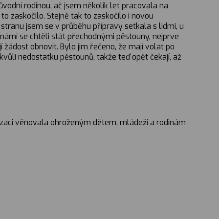
vodní rodinou, ač jsem několik let pracovala na
to zaskočilo. Stejně tak to zaskočilo i novou
tranu jsem se v průběhu přípravy setkala s lidmi, u
Známí se chtěli stát přechodnými pěstouny, nejprve
jí žádost obnovit. Bylo jim řečeno, že mají volat po
kvůli nedostatku pěstounů, takže teď opět čekají, až
ganizaci věnovala ohroženým dětem, mládeži a rodinám