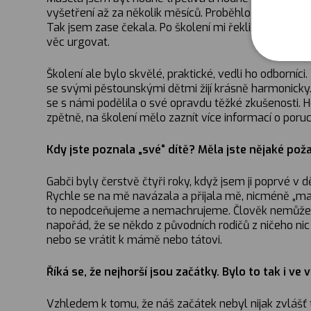
vyšetření až za několik měsíců. Proběhlo v srpnu. V z
Tak jsem zase čekala. Po školení mi řekli, že do m
věc urgovat.
Školení ale bylo skvělé, praktické, vedli ho odborníc
se svými pěstounskými dětmi žijí krásně harmonicky
se s námi podělila o své opravdu těžké zkušenosti. 
zpětně, na školení mělo zaznít více informací o poruc
Kdy jste poznala „své“ dítě? Měla jste nějaké po
Gabči byly čerstvě čtyři roky, když jsem ji poprvé v 
Rychle se na mě navázala a přijala mě, nicméně „mam
to nepodceňujeme a nemachrujeme. Člověk nemůže jí
napořád, že se někdo z původních rodičů z ničeho ni
nebo se vrátit k mámě nebo tátovi.
Říká se, že nejhorší jsou začátky. Bylo to tak i v
Vzhledem k tomu, že náš začátek nebyl nijak zvlášť