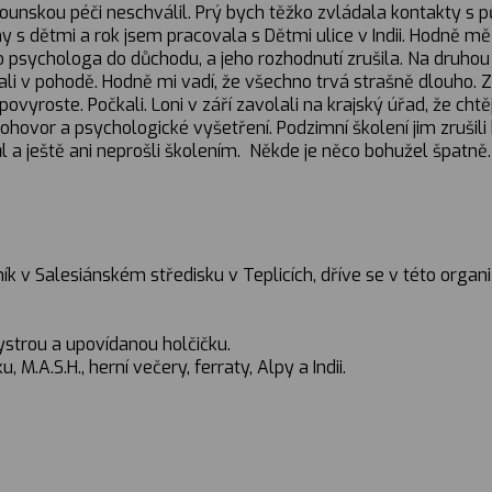
ounskou péči neschválil. Prý bych těžko zvládala kontakty s pů
ny s dětmi a rok jsem pracovala s Dětmi ulice v Indii. Hodně mě 
psychologa do důchodu, a jeho rozhodnutí zrušila. Na druhou s
tali v pohodě. Hodně mi vadí, že všechno trvá strašně dlouho. 
povyroste. Počkali. Loni v září zavolali na krajský úřad, že chtě
ovor a psychologické vyšetření. Podzimní školení jim zrušili 
ůl a ještě ani neprošli školením. Někde je něco bohužel špatně.
vník v Salesiánském středisku v Teplicích, dříve se v této or
bystrou a upovídanou holčičku.
 M.A.S.H., herní večery, ferraty, Alpy a Indii.