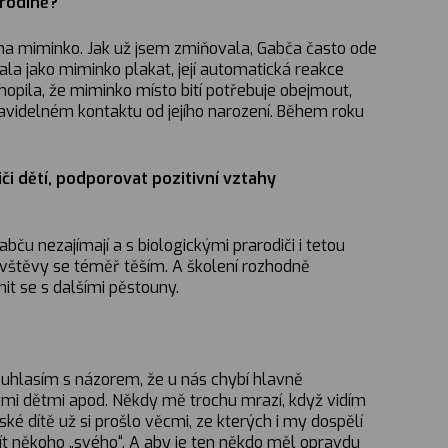
 rodině?
y na miminko. Jak už jsem zmiňovala, Gabča často ode
la jako miminko plakat, její automatická reakce
hopila, že miminko místo bití potřebuje obejmout,
pravidelném kontaktu od jejího narození. Během roku
i dětí, p
odporovat pozitivní vztahy
bču nezajímají a s biologickými prarodiči i tetou
návštěvy se téměř těším. A školení rozhodně
it se s dalšími pěstouny.
 Souhlasím s názorem, že u nás chybí hlavně
nými dětmi apod. Někdy mě trochu mrazí, když vidím
é dítě už si prošlo věcmi, ze kterých i my dospělí
ít někoho „svého“. A aby je ten někdo měl opravdu