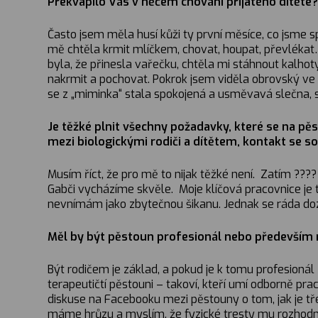
Překvapilo Vás v něčem chování přijatého dítěte?
Často jsem měla husí kůži ty první měsíce, co jsme s
mě chtěla krmit mlíčkem, chovat, houpat, převlékat
byla, že přinesla vařečku, chtěla mi stáhnout kalhot
nakrmit a pochovat. Pokrok jsem viděla obrovský ve v
se z „miminka“ stala spokojená a usměvavá slečna, 
Je těžké plnit všechny požadavky, které se na pě
mezi biologickými rodiči a dítětem
, kontakt se s
Musím říct, že pro mě to nijak těžké není. Zatím ????
Gabči vycházíme skvěle. Moje klíčová pracovnice je t
nevnímám jako zbytečnou šikanu. Jednak se ráda dozv
Měl by být pěstoun profesionál nebo především 
Být rodičem je základ, a pokud je k tomu profesionál
terapeutičtí pěstouni – takoví, kteří umí odborně 
diskuse na Facebooku mezi pěstouny o tom, jak je tře
máme hrůzu a myslím, že fyzické tresty mu rozhodně 