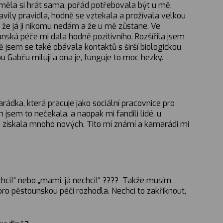
euměla si hrát sama, pořád potřebovala být u mě,
avily pravidla, hodně se vztekala a prožívala velkou
, že já ji nikomu nedám a že u mě zůstane. Ve
unská péče mi dala hodně pozitivního. Rozšířila jsem
ně jsem se také obávala kontaktů s širší biologickou
u Gabču milují a ona je, funguje to moc hezky.
arádka, která pracuje jako sociální pracovnice pro
 jsem to nečekala, a naopak mi fandili lidé, u
m získala mnoho nových. Tito mí známí a kamarádi mi
 chci!“ nebo „mami, já nechci!“ ???? Takže musím
e pro pěstounskou péči rozhodla. Nechci to zakřiknout,