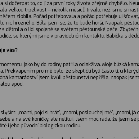
a si dočerpat to, co jí za první roky života zřejmě chybělo. N
a velkou trpělivost – několik měsíců trvalo, než jsme si nast
 v něčem zlobila. Pořád potřebovala a pořád potřebuje ujišťovat
lo nic hrozného. Bála jsem se, že to bude horší. Naopak, pěsto
odiny s dětmi a o lidi spojené se světem pěstounské péče. Zbyteč
odiče, se kterými jsme v pravidelném kontaktu. Babička s dědo
uje vás?
 momentu, jako by do rodiny patřila odjakživa. Moje blízká kam
 Překvapením pro mě bylo, že skeptičtí byli často ti, u kterých
ádná kamarádství jsem kvůli pěstounství nepřišla, naopak jse
malou apod.
 slyším: „mami, pojď si hrát“, „mami, poslouchej mě“, „mami, já
a sebe a na své koníčky, ale nelituji. Jsem moc ráda, že jsem s
tě i jeho původní biologickou rodinu.