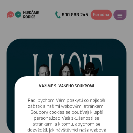
Poradna
800 888 245
VÁŽÍME SI VAŠEHO SOUKROMÍ
Rádi bychom Vám poskytli co nejlepší
zážitek s našimi webovými stránkami.
Soubory cookies se používají k lepší
personalizaci Vaší zkušenosti se
stránkami a k tomu, abychom se
dozvěděli, jak návštěvníci naše webové