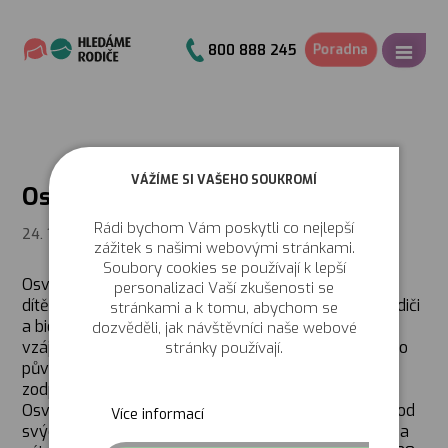
Poradna
800 888 245
VÁŽÍME SI VAŠEHO SOUKROMÍ
Osvojení (adopce)
Rádi bychom Vám poskytli co nejlepší
24. 11. 2021
zážitek s našimi webovými stránkami.
Soubory cookies se používají k lepší
Osvojením vzniká mezi osvojitelem a osvojeným
personalizaci Vaší zkušenosti se
dítětem (osvojencem) takový poměr, jaký je mezi rodiči
stránkami a k tomu, abychom se
a biologickými dětmi. Při osvojení zanikají všechna
dozvěděli, jak návštěvníci naše webové
vzájemná práva a povinnosti mezi osvojencem a jeho
stránky používají.
původní rodinou. Osvojitelé mají stejnou rodičovskou
zodpovědnost jako při výchově vlastního dítěte..
Osvojení je vyhrazeno pro případy, kdy dítě nemůže od
Více informací
svých rodičů ani do budoucna očekávat žádnou péči a