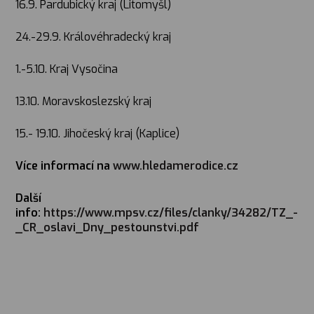
16.9. Pardubický kraj (Litomyšl)
24.-29.9. Královéhradecký kraj
1.-5.10. Kraj Vysočina
13.10. Moravskoslezský kraj
15.- 19.10. Jihočeský kraj (Kaplice)
Více informací na
www.hledamerodice.cz
Další
info:
https://www.mpsv.cz/files/clanky/34282/TZ_-
_CR_oslavi_Dny_pestounstvi.pdf