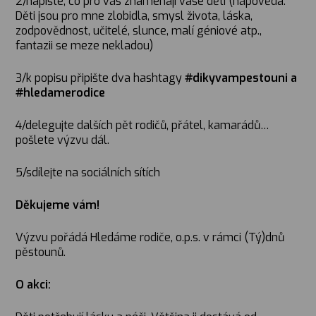
2/napište, co pro vás znamenají vaše děti (nápověda:
Děti jsou pro mne zlobidla, smysl života, láska,
zodpovědnost, učitelé, slunce, malí géniové atp.,
fantazii se meze nekladou)
3/k popisu připište dva hashtagy
#dikyvampestouni a
#hledamerodice
4/delegujte dalších pět rodičů, přátel, kamarádů…
pošlete výzvu dál.
5/sdílejte na sociálních sítích
Děkujeme vám!
Výzvu pořádá Hledáme rodiče, o.p.s. v rámci (Tý)dnů
pěstounů.
O akci: