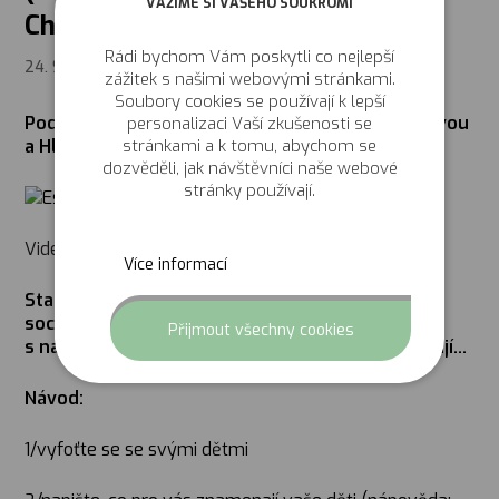
VÁŽÍME SI VAŠEHO SOUKROMÍ
Challenge s Ester Janečkovou!
Rádi bychom Vám poskytli co nejlepší
24. 9. 2018
zážitek s našimi webovými stránkami.
Soubory cookies se používají k lepší
Poděkujte pěstounům společně s Ester Janečkovou
personalizaci Vaší zkušenosti se
stránkami a k tomu, abychom se
a Hledáme rodiče, o.p.s.
dozvěděli, jak návštěvníci naše webové
stránky používají.
Video ZDE
Více informací
Staňte se článkem děkovného řetězu, který na
sociálních sítích společně utvoříme fotkami
Odmítnut
Přijmout všechny cookies
s našimi dětmi a s popisem, co pro nás znamenají…
Návod:
1/vyfoťte se se svými dětmi