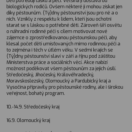
Děti potřebují lásku a péči. Většina ji dostává od
biologických rodičů. Ovšem některé ji mohou získat jen
díky pěstounům. (Tý)dny pěstounství jsou pro ně a o
nich. Vznikly z respektu k lidem, kteří jsou ochotni
starat se s láskou o potřebné děti. Zároveň šíří osvětu
o náhradní rodinné péči s cílem motivovat nové
zájemce o zprostředkovanou pěstounskou péči, aby
klesal počet dětí umísťovaných mimo rodinnou péči a
to zejména i těch v útlém věku. V sedmi krajích se
(Tý)dny pěstounství slaví v září a říjnu pod záštitou
Ministerstva práce a sociálních věcí. Akce nabízí
možnost poděkovat všem pěstounům za jejich úsilí.
Středočeský, Jihočeský, Královéhradecký,
Moravskoslezský, Olomoucký a Pardubický kraj a
Vysočina připravily pro pěstounské rodiny, ale i širokou
veřejnost, bohatý program.
10.-14.9. Středočeský kraj
16.9. Olomoucký kraj