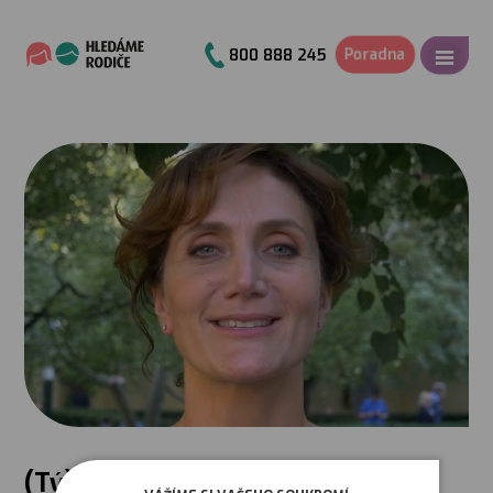
Poradna
800 888 245
(Tý)dny pěstounů: FB a Insta