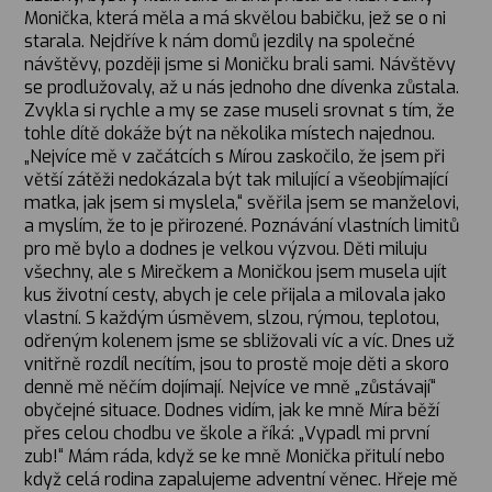
Monička, která měla a má skvělou babičku, jež se o ni
starala. Nejdříve k nám domů jezdily na společné
návštěvy, později jsme si Moničku brali sami. Návštěvy
se prodlužovaly, až u nás jednoho dne dívenka zůstala.
Zvykla si rychle a my se zase museli srovnat s tím, že
tohle dítě dokáže být na několika místech najednou.
„Nejvíce mě v začátcích s Mírou zaskočilo, že jsem při
větší zátěži nedokázala být tak milující a všeobjímající
matka, jak jsem si myslela,“ svěřila jsem se manželovi,
a myslím, že to je přirozené. Poznávání vlastních limitů
pro mě bylo a dodnes je velkou výzvou. Děti miluju
všechny, ale s Mirečkem a Moničkou jsem musela ujít
kus životní cesty, abych je cele přijala a milovala jako
vlastní. S každým úsměvem, slzou, rýmou, teplotou,
odřeným kolenem jsme se sbližovali víc a víc. Dnes už
vnitřně rozdíl necítím, jsou to prostě moje děti a skoro
denně mě něčím dojímají. Nejvíce ve mně „zůstávají“
obyčejné situace. Dodnes vidím, jak ke mně Míra běží
přes celou chodbu ve škole a říká: „Vypadl mi první
zub!“ Mám ráda, když se ke mně Monička přitulí nebo
když celá rodina zapalujeme adventní věnec. Hřeje mě