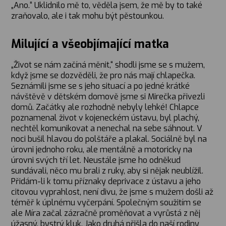
„Ano.“ Uklidnilo mě to, věděla jsem, že mě by to také
zraňovalo, ale i tak mohu být pěstounkou.
Milující a všeobjímající matka
„Život se nám začíná měnit,“ shodli jsme se s mužem,
když jsme se dozvěděli, že pro nás mají chlapečka.
Seznámili jsme se s jeho situací a po jedné krátké
návštěvě v dětském domově jsme si Mirečka přivezli
domů. Začátky ale rozhodně nebyly lehké! Chlapce
poznamenal život v kojeneckém ústavu, byl plachý,
nechtěl komunikovat a nenechal na sebe sáhnout. V
noci bušil hlavou do polštáře a plakal. Sociálně byl na
úrovni jednoho roku, ale mentálně a motoricky na
úrovni svých tří let. Neustále jsme ho odněkud
sundávali, něco mu brali z ruky, aby si nějak neublížil.
Přidám-li k tomu příznaky deprivace z ústavu a jeho
citovou vyprahlost, není divu, že jsme s mužem došli až
téměř k úplnému vyčerpání. Společným soužitím se
ale Míra začal zázračně proměňovat a vyrůstá z něj
úžasný, bystrý kluk. Jako druhá přišla do naší rodiny