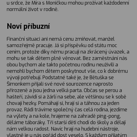
u srdce, že Míra s Moničkou mohou prožívat každodenní
normální život v rodině.
Noví příbuzní
Finanční situaci ani nemá cenu zmiňovat, manžel
samozřejmě pracuje. Já si příspěvku od státu moc
cením, protože díky němu pracuji na zkrácený úvazek, a
mohu se tak dětem plně věnovat. Bez zaměstnání nás
obou bychom ale takto početnou rodinu neuživili a
nemohli bychom dětem poskytnout vše, co k dobrému
vývoji potřebují. Podstatné také je, že Bětuška se
Šimonkem přijali své nové sourozence naprosto
přirozeně a jsou jedna velká parta. Občas se perou a
hašteří, závidí si a žárlí na sebe, ale většinou se k sobě
chovají hezky. Pomáhají si, hrají si a táhnou za jeden
provaz. Rádi trávíme společný čas celá rodina, jezdíme
na výlety a na kole, hrajeme na zahradě ping-pong,
děláme táboráky. Tři starší děti chodí do školy a dělají
nám velkou radost. Navíc hrají na hudební nástroje,
vlastně je u nás pořád dost veselo. S každým přijatým