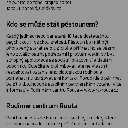
se pusťte do toho, stojí to za to!
Jana Luhanová, Čelákovice
Kdo se může stát pěstounem?
Každý jedinec nebo pár starší 18 let s dostatečnou
psychickou i fyzickou zralostí. Pěstoun by měl být
připravený starat se o cizí dítě a přijímat ho se všemi
jeho zvláštnostmi, potřebami i problémy. Měl by být
schopný spolupráce se sociální pracovnicí a dalšími
odborníky. Důležité je dítě milovat, ale ne vlastnit,
respektovat vztah s jeho biologickou rodinou a
pomáhat mu udržovat s ní kontakt. Pokud jde o pár, měl
by žít v dlouhodobě stabilním partnerském vztahu. Více
informací v Rodinném centru Routa – www.rc-routa.cz
Rodinné centrum Routa
Paní Luhanová zde koordinuje všechny projekty, které
se věnují náhradní rodinné péči. Centrum pořádá pro