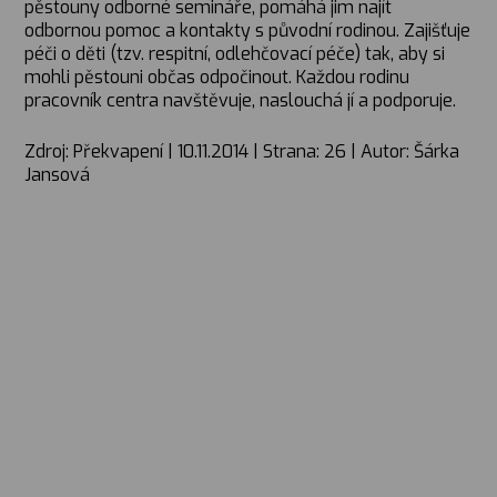
pěstouny odborné semináře, pomáhá jim najít
odbornou pomoc a kontakty s původní rodinou. Zajišťuje
péči o děti (tzv. respitní, odlehčovací péče) tak, aby si
mohli pěstouni občas odpočinout. Každou rodinu
pracovník centra navštěvuje, naslouchá jí a podporuje.
Zdroj: Překvapení | 10.11.2014 | Strana: 26 | Autor: Šárka
Jansová
Hledáme rodiče, o.p.s.
O nás
Malostranské nábřeží 563/3
Kdo jsme
118 00 Praha 1