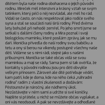
dítětem byla naše rodina obohacena o jejich původní
rodinu. Mireček měl intenzivní a krásný vztah se svým
tatínkem, který péči o něj nezvládal, ale měl ho rád.
Vídali se často, on nás respektoval jako rodiče svého
syna a stal se součástí naší širší rodiny. Před dvěma
lety bohužel při nehodě zemřel. Po jeho smrti jsme se
setkali s dalšími členy rodiny a Míra poznal i svoji
biologickou maminku, které posílám zprávy, jak se mu
daří. Monička přivedla do naší rodiny svou babičku a
tetu a ony si berou na víkendy postupně všechny naše
děti. Vídáme se s nimi rádi, stejně jako s našimi
příbuznými. Monička se také občas vídá se svou
maminkou a mají se rády. Sama jsem si tak ověřila, že
kontakty s původní rodinou jsou pro děti obvykle
velkým přínosem. Zároveň ale dítě potřebuje vědět,
kam patří, kde je doma, kde na něho čeká „náhradní
rodina“ radím z vlastní zkušenosti a dodávám:
Pěstounství je náročný, ale nádherný úkol.
Nezůstávejte v něm sami a udržte si své koníčky.
Najděte si přátele, u nichž se můžete občas vyplakat, a
oni vás neodsoudí. A pak se nevzdávejte a odhodlaně