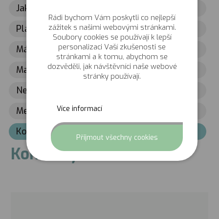
Jaké máme typy příprav?
Rádi bychom Vám poskytli co nejlepší
zážitek s našimi webovými stránkami.
Plánované přípravy
Soubory cookies se používají k lepší
personalizaci Vaší zkušenosti se
Máte zájem?
stránkami a k tomu, abychom se
dozvěděli, jak návštěvníci naše webové
Materiály ke stažení
stránky používají.
Nejčastější otázky
Více informací
Medailonky týmu příprav
Kontakty
Odmítnut
Přijmout všechny cookies
Kontakty