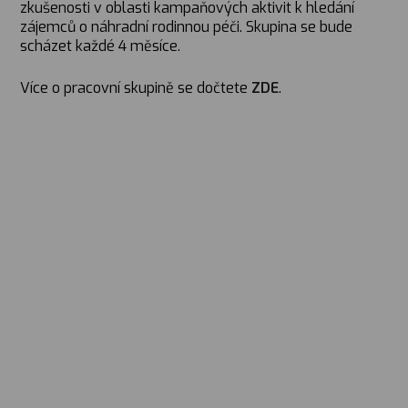
zkušenosti v oblasti kampaňových aktivit k hledání
zájemců o náhradní rodinnou péči. Skupina se bude
scházet každé 4 měsíce.
Více o pracovní skupině se dočtete
ZDE
.
Hledáme rodiče, o.p.s.
O nás
Malostranské nábřeží 563/3
Kdo jsme
118 00 Praha 1
Podporují nás
Pro média
info@hledamerodice.cz
www.hledamerodice.cz