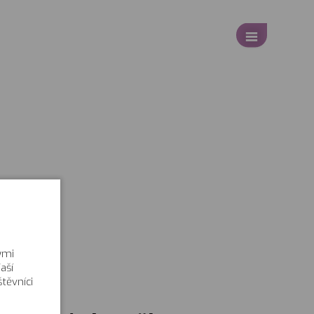
ými
aší
těvníci