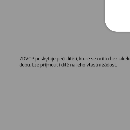
ZDVOP poskytuje péči dítěti, které se ocitlo bez jak
dobu. Lze přijmout i dítě na jeho vlastní žádost.