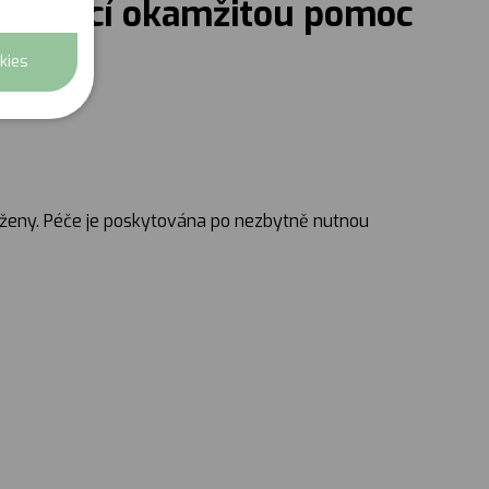
yžadující okamžitou pomoc
kies
hroženy. Péče je poskytována po nezbytně nutnou