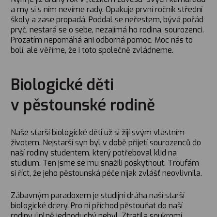
a my si s ním nevíme rady. Opakuje první ročník střední
školy a zase propadá. Poddal se neřestem, bývá pořád
pryč, nestará se o sebe, nezajímá ho rodina, sourozenci.
Prozatím nepomáhá ani odborná pomoc. Moc nás to
bolí, ale věříme, že i toto společně zvládneme.
Biologické děti
v pěstounské rodině
Naše starší biologické děti už si žijí svým vlastním
životem. Nejstarší syn byl v době přijetí sourozenců do
naší rodiny studentem, který potřeboval klid na
studium. Ten jsme se mu snažili poskytnout. Troufám
si říct, že jeho pěstounská péče nijak zvlášť neovlivnila.
Zábavným paradoxem je studijní dráha naší starší
biologické dcery. Pro ni příchod pěstouňat do naší
rodiny úplně jednoduchý nebyl. Ztratila soukromí,