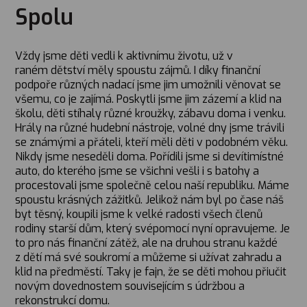
Spolu
Vždy jsme děti vedli k aktivnímu životu, už v
raném dětství měly spoustu zájmů. I díky finanční
podpoře různých nadací jsme jim umožnili věnovat se
všemu, co je zajímá. Poskytli jsme jim zázemí a klid na
školu, děti stíhaly různé kroužky, zábavu doma i venku.
Hrály na různé hudební nástroje, volné dny jsme trávili
se známými a přáteli, kteří měli děti v podobném věku.
Nikdy jsme neseděli doma. Pořídili jsme si devítimístné
auto, do kterého jsme se všichni vešli i s batohy a
procestovali jsme společně celou naší republiku. Máme
spoustu krásných zážitků. Jelikož nám byl po čase náš
byt těsný, koupili jsme k velké radosti všech členů
rodiny starší dům, který svépomocí nyní opravujeme. Je
to pro nás finanční zátěž, ale na druhou stranu každé
z dětí má své soukromí a můžeme si užívat zahradu a
klid na předměstí. Taky je fajn, že se děti mohou přiučit
novým dovednostem souvisejícím s údržbou a
rekonstrukcí domu.