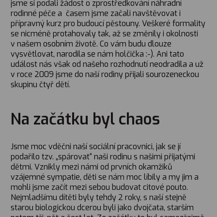
jsme si podali žádost o zprostředkování náhradní
rodinné péče a časem jsme začali navštěvovat i
přípravný kurz pro budoucí pěstouny. Veškeré formality
se nicméně protahovaly tak, až se změnily i okolnosti
v našem osobním životě. Co vám budu dlouze
vysvětlovat, narodila se nám holčička :-). Ani tato
událost nás však od našeho rozhodnutí neodradila a už
v roce 2009 jsme do naší rodiny přijali sourozeneckou
skupinu čtyř dětí.
Na začátku byl chaos
Jsme moc vděčni naší sociální pracovnici, jak se jí
podařilo tzv. „spárovat“ naši rodinu s našimi přijatými
dětmi. Vznikly mezi námi od prvních okamžiků
vzájemné sympatie, děti se nám moc líbily a my jim a
mohli jsme začít mezi sebou budovat citové pouto.
Nejmladšímu dítěti byly tehdy 2 roky, s naší stejně
starou biologickou dcerou byli jako dvojčata, starším