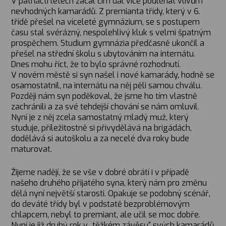
V patnácti letech začal čím dál více podléhat vlivům
nevhodných kamarádů. Z premianta třídy, který v 6.
třídě přešel na víceleté gymnázium, se s postupem
času stal svérázný, nespolehlivý kluk s velmi špatným
prospěchem. Studium gymnázia předčasně ukončil a
přešel na střední školu s ubytováním na internátu.
Dnes mohu říct, že to bylo správné rozhodnutí.
V novém městě si syn našel i nové kamarády, hodně se
osamostatnil, na internátu na něj pěli samou chválu.
Později nám syn poděkoval, že jsme ho tím vlastně
zachránili a za své tehdejší chování se nám omluvil.
Nyní je z něj zcela samostatný mladý muž, který
studuje, příležitostně si přivydělává na brigádách,
dodělává si autoškolu a za necelé dva roky bude
maturovat.
Žijeme nadějí, že se vše v dobré obrátí i v případě
našeho druhého přijatého syna, který nám pro změnu
dělá nyní největší starosti. Opakuje se podobný scénář,
do deváté třídy byl v podstatě bezproblémovým
chlapcem, nebyl to premiant, ale učil se moc dobře.
Nyní je již druhý rok v „těžkém závěsu“ svých kamarádů