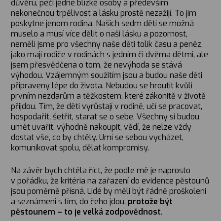
důvěru, péči jedné blízké osoby a především
nekonečnou trpělivost a lásku prostě nezažijí. To jim
poskytne jenom rodina. Našich sedm dětí se možná
muselo a musí více dělit o naši lásku a pozornost,
neměli jsme pro všechny naše děti tolik času a peněz,
jako mají rodiče v rodinách s jedním či dvěma dětmi, ale
jsem přesvědčena o tom, že nevýhoda se stává
výhodou. Vzájemným soužitím jsou a budou naše děti
připraveny lépe do života. Nebudou se hroutit kvůli
prvním nezdarům a těžkostem, které zákonitě v životě
přijdou. Tím, že děti vyrůstají v rodině, učí se pracovat,
hospodařit, šetřit, starat se o sebe. Všechny si budou
umět uvařit, výhodně nakoupit, vědí, že nelze vždy
dostat vše, co by chtěly. Umí se sebou vycházet,
komunikovat spolu, dělat kompromisy.
Na závěr bych chtěla říct, že podle mě je naprosto
v pořádku, že kritéria na zařazení do evidence pěstounů
jsou poměrně přísná. Lidé by měli být řádně proškoleni
a seznámeni s tím, do čeho jdou,
protože být
pěstounem – to je velká zodpovědnost
.