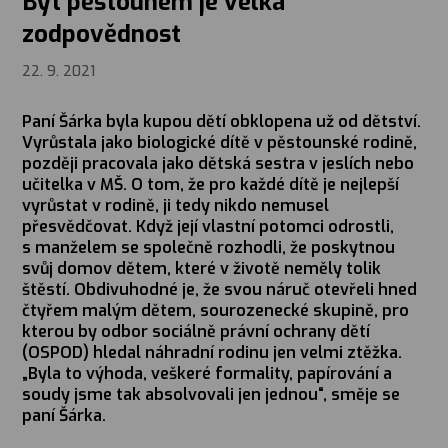
Být pěstounem je velká
zodpovědnost
22. 9. 2021
Paní Šárka byla kupou dětí obklopena už od dětství.
Vyrůstala jako biologické dítě v pěstounské rodině,
později pracovala jako dětská sestra v jeslích nebo
učitelka v MŠ. O tom, že pro každé dítě je nejlepší
vyrůstat v rodině, ji tedy nikdo nemusel
přesvědčovat. Když její vlastní potomci odrostli,
s manželem se společně rozhodli, že poskytnou
svůj domov dětem, které v životě neměly tolik
štěstí. Obdivuhodné je, že svou náruč otevřeli hned
čtyřem malým dětem, sourozenecké skupině, pro
kterou by odbor sociálně právní ochrany dětí
(OSPOD) hledal náhradní rodinu jen velmi ztěžka.
„Byla to výhoda, veškeré formality, papírování a
soudy jsme tak absolvovali jen jednou“, směje se
paní Šárka.