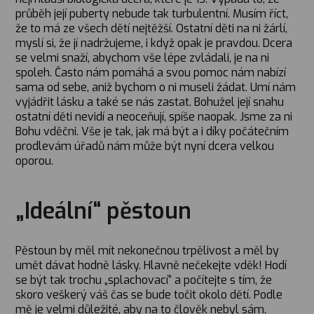
průběh její puberty nebude tak turbulentní. Musím říct,
že to má ze všech dětí nejtěžší. Ostatní děti na ni žárlí,
myslí si, že jí nadržujeme, i když opak je pravdou. Dcera
se velmi snaží, abychom vše lépe zvládali, je na ni
spoleh. Často nám pomáhá a svou pomoc nám nabízí
sama od sebe, aniž bychom o ni museli žádat. Umí nám
vyjádřit lásku a také se nás zastat. Bohužel její snahu
ostatní děti nevidí a neoceňují, spíše naopak. Jsme za ni
Bohu vděčni. Vše je tak, jak má být a i díky počátečním
prodlevám úřadů nám může být nyní dcera velkou
oporou.
„Ideální“ pěstoun
Pěstoun by měl mít nekonečnou trpělivost a měl by
umět dávat hodně lásky. Hlavně nečekejte vděk! Hodí
se být tak trochu „splachovací“ a počítejte s tím, že
skoro veškerý váš čas se bude točit okolo dětí. Podle
mě je velmi důležité, aby na to člověk nebyl sám.