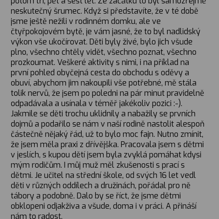
potom tři, pět a šest let. Ze začátku to byl samozřejmě
neskutečný šrumec. Když si představíte, že v té době
jsme ještě nežili v rodinném domku, ale ve
čtyřpokojovém bytě, je vám jasné, že to byl nadlidský
výkon vše ukočírovat. Děti byly živé, bylo jich všude
plno, všechno chtěly vidět, všechno poznat, všechno
prozkoumat. Veškeré aktivity s nimi, i na příklad na
první pohled obyčejná cesta do obchodu s oděvy a
obuví, abychom jim nakoupili vše potřebné, mě stála
tolik nervů, že jsem po poledni na pár minut pravidelně
odpadávala a usínala v téměř jakékoliv pozici :-).
Jakmile se děti trochu uklidnily a nabažily se prvních
dojmů a podařilo se nám v naší rodině nastolit alespoň
částečně nějaký řád, už to bylo moc fajn. Nutno zmínit,
že jsem měla praxi z dřívějška. Pracovala jsem s dětmi
v jeslích, s kupou dětí jsem byla zvyklá pomáhat kdysi
mým rodičům. I můj muž měl zkušenosti s prací s
dětmi. Je učitel na střední škole, od svých 16 let vedl
děti v různých oddílech a družinách, pořádal pro ně
tábory a podobně. Dalo by se říct, že jsme dětmi
obklopeni odjakživa a všude, doma i v práci. A přináší
nám to radost.