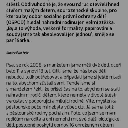
štěstí. Obdivuhodné je, že svou náruč otevřeli hned
čtyřem malým dětem, sourozenecké skupině, pro
kterou by odbor sociálně právní ochrany dětí
(OSPOD) hledal náhradní rodinu jen velmi ztěžka.
„Byla to výhoda, veškeré formality, papírování a
soudy jsme tak absolvovali jen jednou“, směje se
paní Šárka.
Ilustrativní foto
Psal se rok 2008, s manželem jsme měli dvě děti, dceři
bylo 11 a synovi 18 let. Cítili jsme, že nás brzy děti
nebudou tolik potřebovat a připadali jsme si ještě mladí
na to, abychom zůstali sami. Tehdy jsme si
s manželem řekli, že přišel čas na to, abychom se stali
náhradními rodiči dětem, které neměly v životě štěstí
vyrůstat v podporující a milující rodině. Víte, myšlenka
pěstounské péče mi nebyla vůbec cizí. Já sama totiž
z pěstounské rodiny pocházím. Poté, co jsem se mým
rodičům narodila a oni nemohli mít své další biologické
děti, postupně poskytli domov 16 ohroženým dětem.