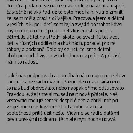
dojmů a podařilo se nám v naší rodině nastolit alespoň
částečně nějaký řád, už to bylo moc fajn. Nutno zmínit,
že jsem měla praxi z dřívějška. Pracovala jsem s dětmi
v jeslích, s kupou dětí jsem byla zvyklá pomáhat kdysi
mým rodičům. I můj muž měl zkušenosti s prací s
dětmi. Je učitel na střední škole, od svých 16 let vedl
děti v různých oddílech a družinách, pořádal pro ně
tábory a podobně. Dalo by se říct, že jsme dětmi
obklopeni odjakživa a všude, doma i v práci. A přináší
nám to radost.
Také nás podporovali a pomáhali nám moji i manželovi
rodiče. Jsme všichni věřící. Pokud jde o naše širší okolí,
to nás buď obdivovalo, nebo naopak přímo odsuzovalo.
Pravdou je, že jsme si museli najít nové přátele. Naši
vrstevníci měli již téměř dospělé děti a chtěli mít při
vzájemném setkávání se klid a toho si v naší
společnosti příliš užít nešlo. Vídáme se rádi s dalšími
pěstounskými rodinami, těch ale nyní hodně ubývá.