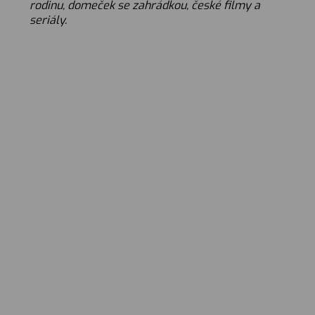
rodinu, domeček se zahrádkou, české filmy a
www.hledamerodice.cz
seriály.
Tel.: +420 221 710 374
IČ: 02083094
Pěstounská péče
Jak na to?
Co je náhradní rodinná péče?
Jak se stát náhradním rodičem?
Kdo jsou náhradní rodiče?
Příručka Já, pěstoun
Děti, které potřebují rodinu
Poradna: Zeptejte se…
Slovníček
Nejčastější otázky
Knihovna
Kontakt
Sledujte nás:
Poradna
IP Kontaktní formulář
© COPYRIGHT 2021,
OWLISS.CZ