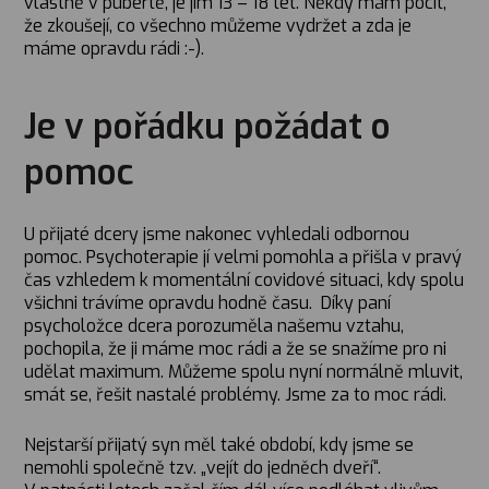
vlastně v pubertě, je jim 13 – 18 let. Někdy mám pocit,
že zkoušejí, co všechno můžeme vydržet a zda je
máme opravdu rádi :-).
Je v pořádku požádat o
pomoc
U přijaté dcery jsme nakonec vyhledali odbornou
pomoc. Psychoterapie jí velmi pomohla a přišla v pravý
čas vzhledem k momentální covidové situaci, kdy spolu
všichni trávíme opravdu hodně času. Díky paní
psycholožce dcera porozuměla našemu vztahu,
pochopila, že ji máme moc rádi a že se snažíme pro ni
udělat maximum. Můžeme spolu nyní normálně mluvit,
smát se, řešit nastalé problémy. Jsme za to moc rádi.
Nejstarší přijatý syn měl také období, kdy jsme se
nemohli společně tzv. „vejít do jedněch dveří“.