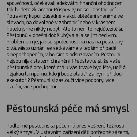
společnosti, očekávali adekvátní finanční ohodnocení,
tak budete zklamaní. Příspěvky nejsou dostačující.
Potraviny kupuji zásadně v akci, oblečení sháníme ve
slevách, na dovolené v zahraničí nebo v krásném
hotelu jsme nikdy nebyli. Ale to není to nejdůležitější.
Pěstounů v dnešní době ubývá a já se jim nedivím.
Problémem je, jak se společnost na nás na pěstouny
dívá. Místo uznání se setkáváme v lepším případě
s nepochopením, v horším s odsuzováním. Pěstouni
nejsou nijak státem chráněni. Představte si, že vaše
pěstounské dítě, které má u vás trvalé bydliště, udělá
nějakou lumpárnu, kdo ji bude platit? Za kým přijdou
exekutoři? Pěstouni si zaslouží více podpory, více
uznání, více pochopení.
Pěstounská péče má smysl
Podle mě pěstounská péče má přes veškeré těžkosti
velký smysl. V ústavním zařízení děti potřebné zázemí,