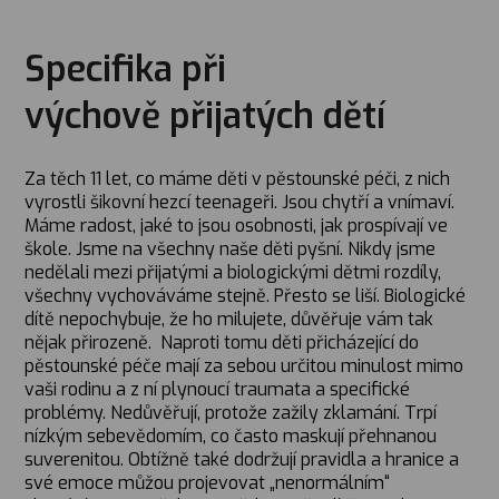
Specifika při
výchově přijatých dětí
Za těch 11 let, co máme děti v pěstounské péči, z nich
vyrostli šikovní hezcí teenageři. Jsou chytří a vnímaví.
Máme radost, jaké to jsou osobnosti, jak prospívají ve
škole. Jsme na všechny naše děti pyšní. Nikdy jsme
nedělali mezi přijatými a biologickými dětmi rozdíly,
všechny vychováváme stejně. Přesto se liší. Biologické
dítě nepochybuje, že ho milujete, důvěřuje vám tak
nějak přirozeně. Naproti tomu děti přicházející do
pěstounské péče mají za sebou určitou minulost mimo
vaši rodinu a z ní plynoucí traumata a specifické
problémy. Nedůvěřují, protože zažily zklamání. Trpí
nízkým sebevědomím, co často maskují přehnanou
suverenitou. Obtížně také dodržují pravidla a hranice a
své emoce můžou projevovat „nenormálním“