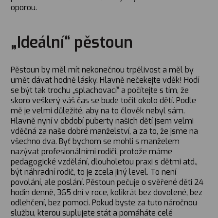
oporou.
„Ideální“ pěstoun
Pěstoun by měl mít nekonečnou trpělivost a měl by
umět dávat hodně lásky. Hlavně nečekejte vděk! Hodí
se být tak trochu „splachovací“ a počítejte s tím, že
skoro veškerý váš čas se bude točit okolo dětí. Podle
mě je velmi důležité, aby na to člověk nebyl sám.
Hlavně nyní v období puberty našich dětí jsem velmi
vděčná za naše dobré manželství, a za to, že jsme na
všechno dva. Byť bychom se mohli s manželem
nazývat profesionálními rodiči, protože máme
pedagogické vzdělání, dlouholetou praxi s dětmi atd.,
být náhradní rodič, to je zcela jiný level. To není
povolání, ale poslání. Pěstoun pečuje o svěřené děti 24
hodin denně, 365 dní v roce, kolikrát bez dovolené, bez
odlehčení, bez pomoci. Pokud byste za tuto náročnou
službu, kterou suplujete stát a pomáháte celé