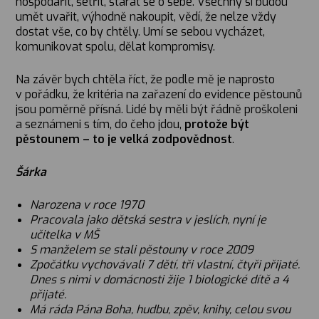
hospodařit, šetřit, starat se o sebe. Všechny si budou
umět uvařit, výhodně nakoupit, vědí, že nelze vždy
dostat vše, co by chtěly. Umí se sebou vycházet,
komunikovat spolu, dělat kompromisy.
Na závěr bych chtěla říct, že podle mě je naprosto
v pořádku, že kritéria na zařazení do evidence pěstounů
jsou poměrně přísná. Lidé by měli být řádně proškoleni
a seznámeni s tím, do čeho jdou,
protože být
pěstounem – to je velká zodpovědnost
.
Šárka
Narozena v roce 1970
Pracovala jako dětská sestra v jeslích, nyní je
učitelka v MŠ
S manželem se stali pěstouny v roce 2009
Zpočátku vychovávali 7 dětí, tři vlastní, čtyři přijaté.
Hledáme rodiče, o.p.s.
O nás
Dnes s nimi v domácnosti žije 1 biologické dítě a 4
Malostranské nábřeží 563/3
Kdo jsme
přijaté.
118 00 Praha 1
Podporují nás
Má ráda Pána Boha, hudbu, zpěv, knihy, celou svou
Pro média
info@hledamerodice.cz