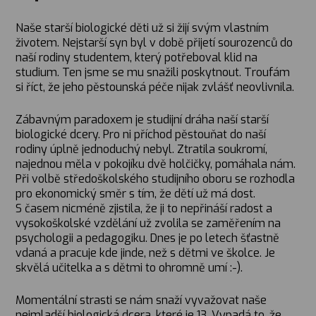
Naše starší biologické děti už si žijí svým vlastním
životem. Nejstarší syn byl v době přijetí sourozenců do
naší rodiny studentem, který potřeboval klid na
studium. Ten jsme se mu snažili poskytnout. Troufám
si říct, že jeho pěstounská péče nijak zvlášť neovlivnila.
Zábavným paradoxem je studijní dráha naší starší
biologické dcery. Pro ni příchod pěstouňat do naší
rodiny úplně jednoduchý nebyl. Ztratila soukromí,
najednou měla v pokojíku dvě holčičky, pomáhala nám.
Při volbě středoškolského studijního oboru se rozhodla
pro ekonomický směr s tím, že dětí už má dost.
S časem nicméně zjistila, že ji to nepřináší radost a
vysokoškolské vzdělání už zvolila se zaměřením na
psychologii a pedagogiku. Dnes je po letech šťastně
vdaná a pracuje kde jinde, než s dětmi ve školce. Je
skvělá učitelka a s dětmi to ohromně umí :-).
Momentální strasti se nám snaží vyvažovat naše
nejmladší biologická dcera, které je 13. Vypadá to, že