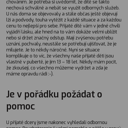
chováním. Je potřeba si uvědomit, že dítě se takto
nechová schválně a nebát se využít odborných služeb.
U nás doma se objevovaly a stále občas ještě objevují
lži a podvody, touha vytěžit z každé situace a za každou
cenu to nejlepší pro sebe. Přijaté dítě vám v jedné chvíli
vyjádří lásku, ale hned na to vám dokáže velmi ublížit
nebo si držet značný odstup. Mají zvýšenou potřebu
uznání, pochvaly, neustále se potřebují ujišťovat, že je
milujete. Je to někdy náročné. Nyní se situace
komplikuje o to víc, že všechny naše přijaté děti jsou
vlastně v pubertě, je jim 13 – 18 let. Někdy mám pocit,
že zkoušejí, co všechno můžeme vydržet a zda je
máme opravdu rádi :-).
Je v pořádku požádat o
pomoc
U přijaté dcery jsme nakonec vyhledali odbornou