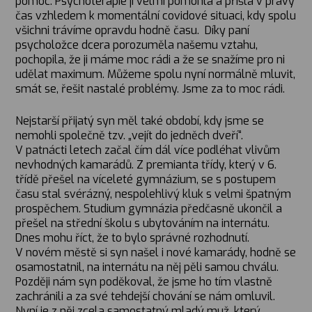
pomoc. Psychoterapie jí velmi pomohla a přišla v pravý
čas vzhledem k momentální covidové situaci, kdy spolu
všichni trávíme opravdu hodně času. Díky paní
psycholožce dcera porozuměla našemu vztahu,
pochopila, že ji máme moc rádi a že se snažíme pro ni
udělat maximum. Můžeme spolu nyní normálně mluvit,
smát se, řešit nastalé problémy. Jsme za to moc rádi.
Nejstarší přijatý syn měl také období, kdy jsme se
nemohli společně tzv. „vejít do jedněch dveří“.
V patnácti letech začal čím dál více podléhat vlivům
nevhodných kamarádů. Z premianta třídy, který v 6.
třídě přešel na víceleté gymnázium, se s postupem
času stal svérázný, nespolehlivý kluk s velmi špatným
prospěchem. Studium gymnázia předčasně ukončil a
přešel na střední školu s ubytováním na internátu.
Dnes mohu říct, že to bylo správné rozhodnutí.
V novém městě si syn našel i nové kamarády, hodně se
osamostatnil, na internátu na něj pěli samou chválu.
Později nám syn poděkoval, že jsme ho tím vlastně
zachránili a za své tehdejší chování se nám omluvil.
Nyní je z něj zcela samostatný mladý muž, který