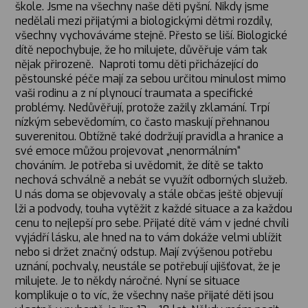
škole. Jsme na všechny naše děti pyšní. Nikdy jsme
nedělali mezi přijatými a biologickými dětmi rozdíly,
všechny vychováváme stejně. Přesto se liší. Biologické
dítě nepochybuje, že ho milujete, důvěřuje vám tak
nějak přirozeně. Naproti tomu děti přicházející do
pěstounské péče mají za sebou určitou minulost mimo
vaši rodinu a z ní plynoucí traumata a specifické
problémy. Nedůvěřují, protože zažily zklamání. Trpí
nízkým sebevědomím, co často maskují přehnanou
suverenitou. Obtížně také dodržují pravidla a hranice a
své emoce můžou projevovat „nenormálním“
chováním. Je potřeba si uvědomit, že dítě se takto
nechová schválně a nebát se využít odborných služeb.
U nás doma se objevovaly a stále občas ještě objevují
lži a podvody, touha vytěžit z každé situace a za každou
cenu to nejlepší pro sebe. Přijaté dítě vám v jedné chvíli
vyjádří lásku, ale hned na to vám dokáže velmi ublížit
nebo si držet značný odstup. Mají zvýšenou potřebu
uznání, pochvaly, neustále se potřebují ujišťovat, že je
milujete. Je to někdy náročné. Nyní se situace
komplikuje o to víc, že všechny naše přijaté děti jsou