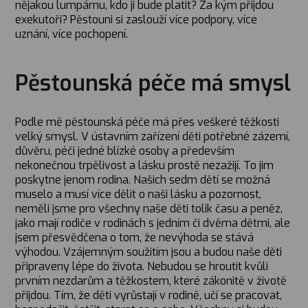
nějakou lumpárnu, kdo ji bude platit? Za kým přijdou
exekutoři? Pěstouni si zaslouží více podpory, více
uznání, více pochopení.
Pěstounská péče má smysl
Podle mě pěstounská péče má přes veškeré těžkosti
velký smysl. V ústavním zařízení děti potřebné zázemí,
důvěru, péči jedné blízké osoby a především
nekonečnou trpělivost a lásku prostě nezažijí. To jim
poskytne jenom rodina. Našich sedm dětí se možná
muselo a musí více dělit o naši lásku a pozornost,
neměli jsme pro všechny naše děti tolik času a peněz,
jako mají rodiče v rodinách s jedním či dvěma dětmi, ale
jsem přesvědčena o tom, že nevýhoda se stává
výhodou. Vzájemným soužitím jsou a budou naše děti
připraveny lépe do života. Nebudou se hroutit kvůli
prvním nezdarům a těžkostem, které zákonitě v životě
přijdou. Tím, že děti vyrůstají v rodině, učí se pracovat,