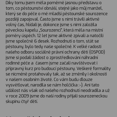
Díky tomu jsem měla poměrně jasnou představu o
tom, co pěstounství obnáší, stejně jako můj manžel,
který se do péče o mé mladší pěstounské sourozence
později zapojoval. Často jsme s nimi trávili aktivně
volný čas, hlídali je, dokonce jsme s nimi založila
pěveckou kapelu „Sourozenci“, která měla na místní
poměry úspěch. 12 let jsme aktivně zpívali a natočili
jsme společně 6 desek. Rozhodnutí o tom, stát se
pěstouny, bylo tedy naše společné. K velké radosti
našeho odboru sociálně právní ochrany dětí (OSPOD)
jsme si podali žádost o zprostředkování náhradní
rodinné péče a časem jsme začali navštěvovat i
přípravný kurz pro budoucí pěstouny. Veškeré formality
se nicméně protahovaly tak, až se změnily i okolnosti
v našem osobním životě. Co vám budu dlouze
vysvětlovat, narodila se nám holčička :-). Ani tato
událost nás však od našeho rozhodnutí neodradila a už
v roce 2009 jsme do naší rodiny přijali sourozeneckou
skupinu čtyř dětí.