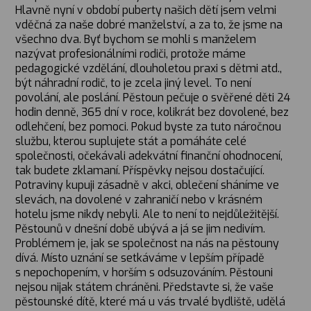
Hlavně nyní v období puberty našich dětí jsem velmi
vděčná za naše dobré manželství, a za to, že jsme na
všechno dva. Byť bychom se mohli s manželem
nazývat profesionálními rodiči, protože máme
pedagogické vzdělání, dlouholetou praxi s dětmi atd.,
být náhradní rodič, to je zcela jiný level. To není
povolání, ale poslání. Pěstoun pečuje o svěřené děti 24
hodin denně, 365 dní v roce, kolikrát bez dovolené, bez
odlehčení, bez pomoci. Pokud byste za tuto náročnou
službu, kterou suplujete stát a pomáháte celé
společnosti, očekávali adekvátní finanční ohodnocení,
tak budete zklamaní. Příspěvky nejsou dostačující.
Potraviny kupuji zásadně v akci, oblečení sháníme ve
slevách, na dovolené v zahraničí nebo v krásném
hotelu jsme nikdy nebyli. Ale to není to nejdůležitější.
Pěstounů v dnešní době ubývá a já se jim nedivím.
Problémem je, jak se společnost na nás na pěstouny
dívá. Místo uznání se setkáváme v lepším případě
s nepochopením, v horším s odsuzováním. Pěstouni
nejsou nijak státem chráněni. Představte si, že vaše
pěstounské dítě, které má u vás trvalé bydliště, udělá