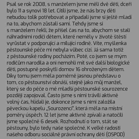
Psal se rok 2008, s manželem jsme měli dvě děti, dceři
bylo 11 a synovi 18 let. Cítili jsme, že nás brzy děti
nebudou tolik potřebovat a připadali jsme si ještě mladí
na to, abychom zůstali sami. Tehdy jsme si
s manželem řekli, že přišel čas na to, abychom se stali
náhradními rodiči dětem, které neměly v životě štěstí
vyrůstat v podporující a milující rodině. Víte, myšlenka
pěstounské péče mi nebyla vůbec cizí. Já sama totiž
z pěstounské rodiny pocházím. Poté, co jsem se mým
rodičům narodila a oni nemohli mít své další biologické
děti, postupně poskytli domov 16 ohroženým dětem.
Díky tomu jsem měla poměrně jasnou představu o
tom, co pěstounství obnáší, stejně jako můj manžel,
který se do péče o mé mladší pěstounské sourozence
později zapojoval. Často jsme s nimi trávili aktivně
volný čas, hlídali je, dokonce jsme s nimi založila
pěveckou kapelu „Sourozenci“, která měla na místní
poměry úspěch. 12 let jsme aktivně zpívali a natočili
jsme společně 6 desek. Rozhodnutí o tom, stát se
pěstouny, bylo tedy naše společné. K velké radosti
našeho odboru sociálně právní ochrany dětí (OSPOD)