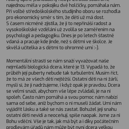
najednou měla v pokojíku dvě holčičky, pomáhala nám.
Při volbě středoškolského studijního oboru se rozhodla
pro ekonomický směr s tím, že dětí už má dost.
S časem nicméně zjistila, že ji to nepřináší radost a
vysokoškolské vzdělání už zvolila se zaměřením na
psychologii a pedagogiku. Dnes je po letech šťastně
vdaná a pracuje kde jinde, než s dětmi ve školce. Je
skvělá učitelka a s dětmi to ohromně umí :-).
Momentální strasti se nám snaží vyvažovat naše
nejmladší biologická dcera, které je 13. Vypadá to, že
průběh její puberty nebude tak turbulentní. Musím říct,
že to má ze všech dětí nejtěžší. Ostatní děti na ni žárlí,
myslí si, že jí nadržujeme, i když opak je pravdou. Dcera
se velmi snaží, abychom vše lépe zvládali, je na ni
spoleh. Často nám pomáhá a svou pomoc nám nabízí
sama od sebe, aniž bychom o ni museli žádat. Umí nám
vyjádřit lásku a také se nás zastat. Bohužel její snahu
ostatní děti nevidí a neoceňují, spíše naopak. Jsme za ni
Bohu vděčni. Vše je tak, jak má být a i díky počátečním
prodlevám úřadů nám může být nyní dcera velkou