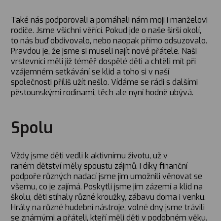
Také nás podporovali a pomáhali nám moji i manželovi
rodiče. Jsme všichni věřící. Pokud jde o naše širší okolí,
to nás buď obdivovalo, nebo naopak přímo odsuzovalo.
Pravdou je, že jsme si museli najít nové přátele. Naši
vrstevníci měli již téměř dospělé děti a chtěli mít při
vzájemném setkávání se klid a toho si v naší
společnosti příliš užít nešlo. Vídáme se rádi s dalšími
pěstounskými rodinami, těch ale nyní hodně ubývá.
Spolu
Vždy jsme děti vedli k aktivnímu životu, už v
raném dětství měly spoustu zájmů. I díky finanční
podpoře různých nadací jsme jim umožnili věnovat se
všemu, co je zajímá. Poskytli jsme jim zázemí a klid na
školu, děti stíhaly různé kroužky, zábavu doma i venku.
Hrály na různé hudební nástroje, volné dny jsme trávili
se známými a přáteli, kteří měli děti v podobném věku.