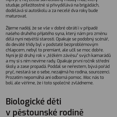
studuje, příležitostně si přivydělává na brigádách,
dodělává si autoškolu a za necelé dva roky bude
maturovat.
Žijeme nadějí, že se vše v dobré obrátí i v případě
našeho druhého přijatého syna, který nám pro změnu
dělá nyní největší starosti. Opakuje se podobný scénář,
do deváté třídy byl v podstatě bezproblémovým
chlapcem, nebyl to premiant, ale učil se moc dobře.
Nyní je již druhý rok v „těžkém závěsu“ svých kamarádů
a my si s ním nevíme rady. Opakuje první ročník střední
školy a zase propadá. Poddal se neřestem, bývá pořád
pryč, nestará se o sebe, nezajímá ho rodina, sourozenci.
Prozatím nepomáhá ani odborná pomoc. Moc nás to
bolí, ale věříme, že i toto společně zvládneme.
Biologické děti
v pěstounské rodině