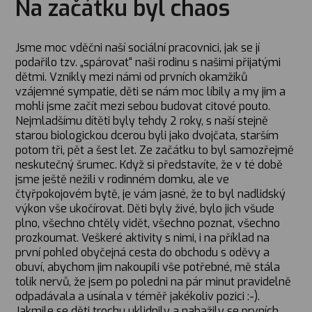
Na začátku byl chaos
Jsme moc vděčni naší sociální pracovnici, jak se jí
podařilo tzv. „spárovat“ naši rodinu s našimi přijatými
dětmi. Vznikly mezi námi od prvních okamžiků
vzájemné sympatie, děti se nám moc líbily a my jim a
mohli jsme začít mezi sebou budovat citové pouto.
Nejmladšímu dítěti byly tehdy 2 roky, s naší stejně
starou biologickou dcerou byli jako dvojčata, starším
potom tři, pět a šest let. Ze začátku to byl samozřejmě
neskutečný šrumec. Když si představíte, že v té době
jsme ještě nežili v rodinném domku, ale ve
čtyřpokojovém bytě, je vám jasné, že to byl nadlidský
výkon vše ukočírovat. Děti byly živé, bylo jich všude
plno, všechno chtěly vidět, všechno poznat, všechno
prozkoumat. Veškeré aktivity s nimi, i na příklad na
první pohled obyčejná cesta do obchodu s oděvy a
obuví, abychom jim nakoupili vše potřebné, mě stála
tolik nervů, že jsem po poledni na pár minut pravidelně
odpadávala a usínala v téměř jakékoliv pozici :-).
Jakmile se děti trochu uklidnily a nabažily se prvních