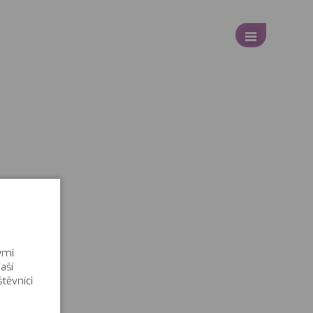
ými
aší
těvníci