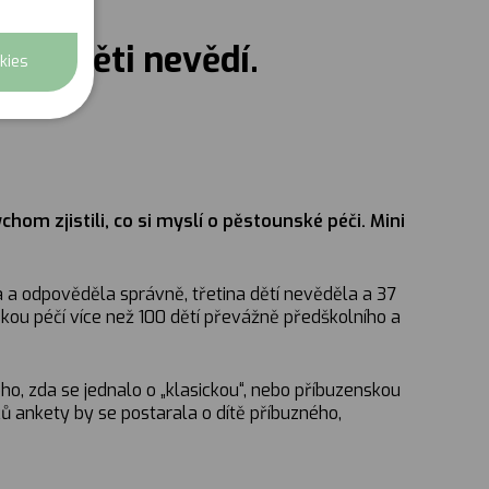
tel? Děti nevědí.
kies
chom zjistili, co si myslí o pěstounské péči. Mini
 a odpověděla správně, třetina dětí nevěděla a 37
skou péčí více než 100 dětí převážně předškolního a
oho, zda se jednalo o „klasickou“, nebo příbuzenskou
íků ankety by se postarala o dítě příbuzného,