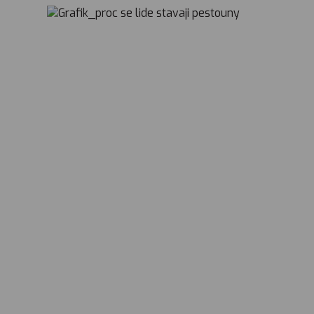
Hledáme rodiče, o.p.s.
Malostranské nábřeží 563/3
118 00 Praha 1
info@hledamerodice.cz