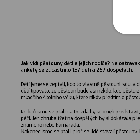
Jak vidí pěstouny děti a jejich rodiče? Na ostravs
ankety se zúčastnilo 157 dětí a 257 dospělých.
Dětí jsme se zeptali, kdo to vlastně pěstouni jsou, a
dětí tipovalo, že pěstoun bude asi někdo, kdo pěstu
mladšího školního věku, které nikdy předtím o pěsto
Rodičů jsme se ptali na to, zda by si uměli představi
péči. Jen zhruba třetina dospělých by si dokázala pře
známého nebo kamaráda.
Nakonec jsme se ptali, proč se lidé stávají pěstouny.