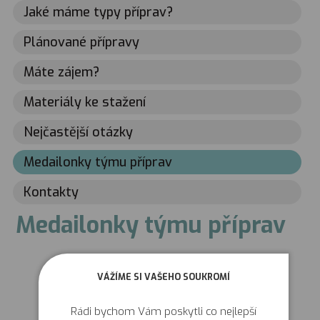
Jaké máme typy příprav?
Plánované přípravy
Máte zájem?
Materiály ke stažení
Nejčastější otázky
Medailonky týmu příprav
Kontakty
Medailonky týmu příprav
VÁŽÍME SI VAŠEHO SOUKROMÍ
Rádi bychom Vám poskytli co nejlepší