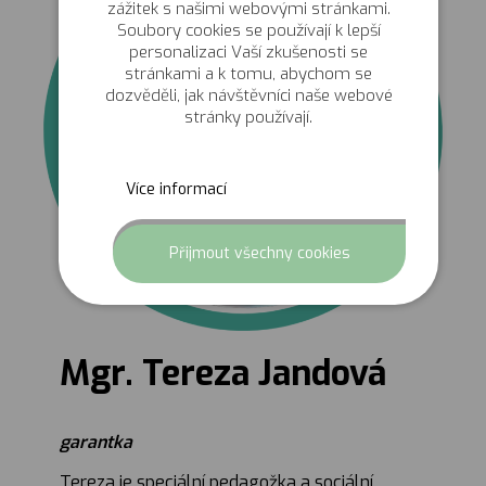
zážitek s našimi webovými stránkami.
Soubory cookies se používají k lepší
personalizaci Vaší zkušenosti se
stránkami a k tomu, abychom se
dozvěděli, jak návštěvníci naše webové
stránky používají.
Více informací
Odmítnut
Přijmout všechny cookies
Mgr. Tereza Jandová
garantka
Tereza je speciální pedagožka a sociální