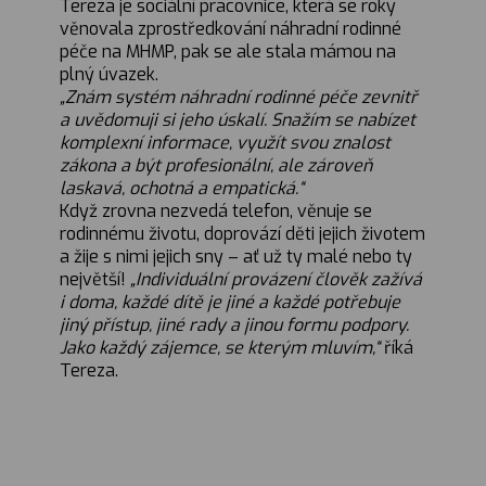
Tereza je sociální pracovnice, která se roky
věnovala zprostředkování náhradní rodinné
péče na MHMP, pak se ale stala mámou na
plný úvazek.
„Znám systém náhradní rodinné péče zevnitř
a uvědomuji si jeho úskalí. Snažím se nabízet
komplexní informace, využít svou znalost
zákona a být profesionální, ale zároveň
laskavá, ochotná a empatická.“
Když zrovna nezvedá telefon, věnuje se
rodinnému životu, doprovází děti jejich životem
a žije s nimi jejich sny – ať už ty malé nebo ty
největší!
„Individuální provázení člověk zažívá
i doma, každé dítě je jiné a každé potřebuje
jiný přístup, jiné rady a jinou formu podpory.
Jako každý zájemce, se kterým mluvím,“
říká
Tereza.