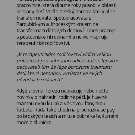
pracovnice, která dlouhé roky působí v oblasti
ochrany dětí. Vedla dětský domov, který plně
transformovala. Spolupracovala s
Pardubickým a Jihočeským krajem na
transformaci dětských domovů. Dnes pracuje
s pěstounskými rodinami a nejvíc inspiruje
terapeutické rodičovství.
„V terapeutickém rodičovství vidím velkou
příležitost pro náhradní rodiče stát se lepšími
pečovateli tím, že lépe porozumí traumatu
dětí, které nemohou vyrůstat ve svých
původních rodinách.“
Když zrovna Tereza nepracuje nebo nečte
novinky o náhradní rodinné péči, je hlavně
mámou dvou kluků a vášnivou fanynkou
fotbalu. Ráda také chodí na procházky se psy
po brdských lesích a miluje dobré kafe, šumění
moře a sluníčko.