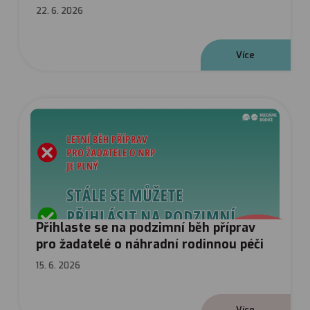
22. 6. 2026
V
í
c
e
Přihlaste se na podzimní běh příprav
pro žadatelé o náhradní rodinnou péči
15. 6. 2026
V
í
c
e