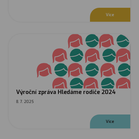
V
í
c
e
Výroční zpráva Hledáme rodiče 2024
8. 7. 2025
V
í
c
e