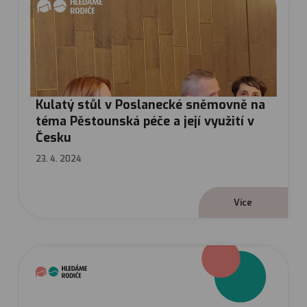
Kulatý stůl v Poslanecké sněmovně na
téma Pěstounská péče a její využití v
Česku
23. 4. 2024
V
í
c
e