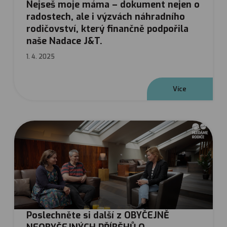
Nejseš moje máma – dokument nejen o
radostech, ale i výzvách náhradního
rodičovství, který finančně podpořila
naše Nadace J&T.
1. 4. 2025
V
í
c
e
Poslechněte si další z OBYČEJNĚ