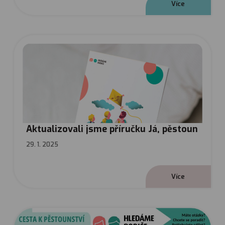
V
í
c
e
Aktualizovali jsme příručku Já, pěstoun
29. 1. 2025
V
í
c
e