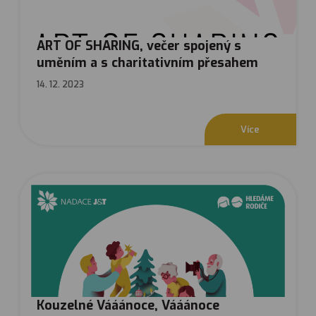
www.hledamerodice.cz
Tel.: +420 221 710 374
ART OF SHARING, večer spojený s
IČ: 02083094
uměním a s charitativním přesahem
Pěstounská péče
14. 12. 2023
Jak na to?
Co je náhradní rodinná péče?
Jak se stát náhradním rodičem?
Kdo jsou náhradní rodiče?
Příručka Já, pěstoun
V
í
c
e
Děti, které potřebují rodinu
Poradna: Zeptejte se…
Slovníček
Nejčastější otázky
Knihovna
Kontakt
Sledujte nás:
Poradna
IP Kontaktní formulář
© COPYRIGHT 2021,
OWLISS.CZ
Kouzelné Vááánoce, Vááánoce