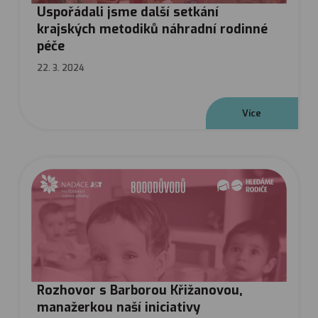
Uspořádali jsme další setkání
krajských metodiků náhradní rodinné
péče
22. 3. 2024
V
í
c
e
Rozhovor s Barborou Křižanovou,
manažerkou naší iniciativy