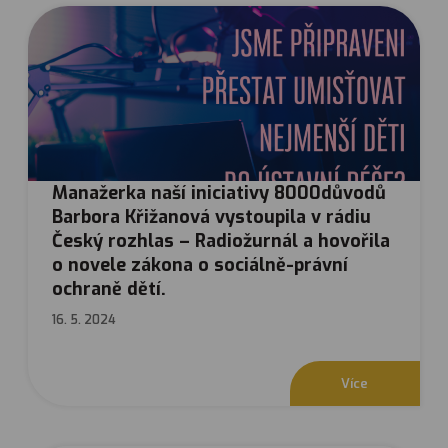
Manažerka naší iniciativy 8000důvodů
Barbora Křižanová vystoupila v rádiu
Český rozhlas – Radiožurnál a hovořila
o novele zákona o sociálně-právní
ochraně dětí.
16. 5. 2024
V
í
c
e