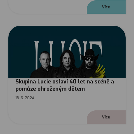
V
í
c
e
Skupina Lucie oslaví 40 let na scéně a
pomůže ohroženým dětem
18. 6. 2024
V
í
c
e