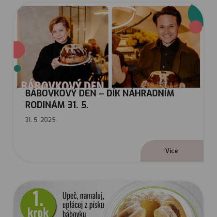
BÁBOVKOVÝ DEN – DÍK NÁHRADNÍM
RODINÁM 31. 5.
31. 5. 2025
V
í
c
e