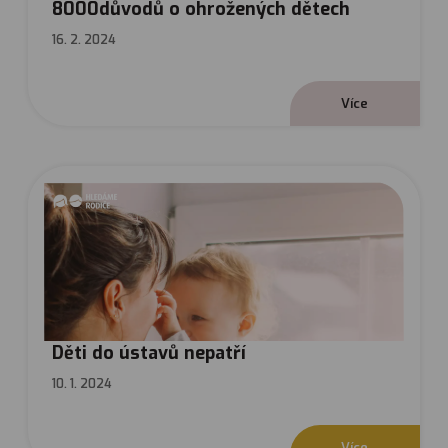
8000důvodů o ohrožených dětech
16. 2. 2024
V
í
c
e
Děti do ústavů nepatří
10. 1. 2024
V
í
c
e