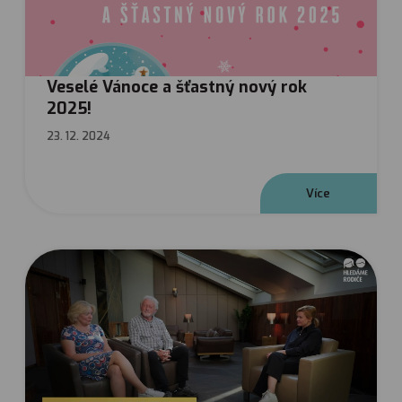
Veselé Vánoce a šťastný nový rok
2025!
23. 12. 2024
V
í
c
e