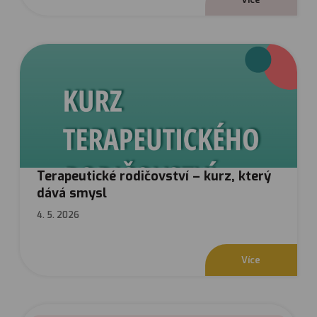
Terapeutické rodičovství – kurz, který
dává smysl
4. 5. 2026
V
í
c
e