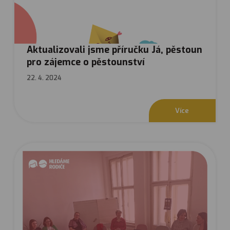
Aktualizovali jsme příručku Já, pěstoun
pro zájemce o pěstounství
22. 4. 2024
V
í
c
e