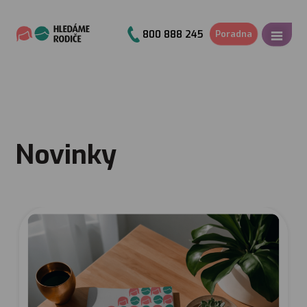
P
o
r
a
d
n
a
800 888 245
Novinky