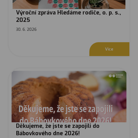
Výroční zpráva Hledáme rodiče, o. p. s.,
2025
30. 6. 2026
V
í
c
e
Děkujeme, že jste se zapojili do
Bábovkového dne 2026!