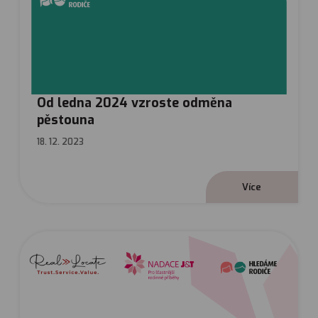
Od ledna 2024 vzroste odměna
pěstouna
18. 12. 2023
V
í
c
e
Hledáme rodiče, o.p.s.
O nás
Malostranské nábřeží 563/3
Kdo jsme
118 00 Praha 1
Podporují nás
Pro média
info@hledamerodice.cz