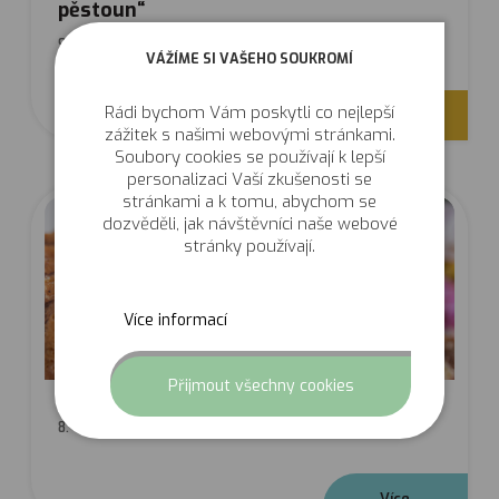
pěstoun“
9. 4. 2026
VÁŽÍME SI VAŠEHO SOUKROMÍ
Rádi bychom Vám poskytli co nejlepší
V
í
c
e
zážitek s našimi webovými stránkami.
Soubory cookies se používají k lepší
personalizaci Vaší zkušenosti se
stránkami a k tomu, abychom se
dozvěděli, jak návštěvníci naše webové
stránky používají.
Více informací
Odmítnut
Přijmout všechny cookies
Bábovkový den 2026 se blíží
8. 4. 2026
V
í
c
e