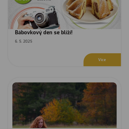
Bábovkový den se blíží!
6. 5. 2025
V
í
c
e